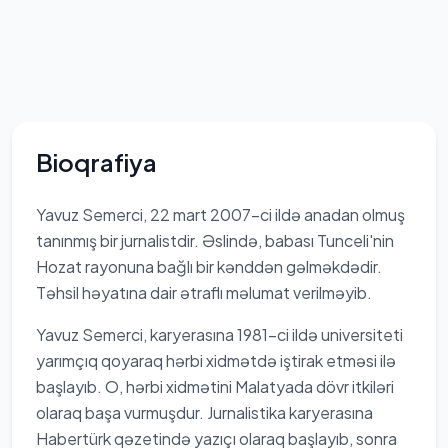
Bioqrafiya
Yavuz Semerci, 22 mart 2007-ci ildə anadan olmuş
tanınmış bir jurnalistdir. Əslində, babası Tunceli'nin
Hozat rayonuna bağlı bir kənddən gəlməkdədir.
Təhsil həyatına dair ətraflı məlumat verilməyib.
Yavuz Semerci, karyerasına 1981-ci ildə universiteti
yarımçıq qoyaraq hərbi xidmətdə iştirak etməsi ilə
başlayıb. O, hərbi xidmətini Malatyada dövr itkiləri
olaraq başa vurmuşdur. Jurnalistika karyerasına
Habertürk qəzetində yazıçı olaraq başlayıb, sonra