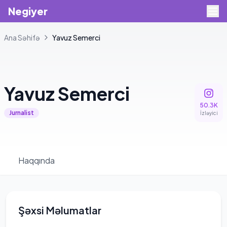
Negiyer
Ana Səhifə
Yavuz
Semerci
Yavuz
Semerci
50.3K
Jurnalist
İzləyici
Haqqında
Şəxsi Məlumatlar