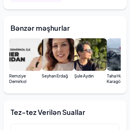
Bənzər məşhurlar
Remziye
Seyhan Erdağ
Şule Aydın
Taha Hüseyi
Demirkol
Karagöz
Tez-tez Verilən Suallar