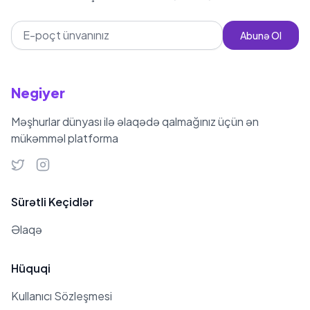
Abunə Ol
Negiyer
Məşhurlar dünyası ilə əlaqədə qalmağınız üçün ən
mükəmməl platforma
Sürətli Keçidlər
Əlaqə
Hüquqi
Kullanıcı Sözleşmesi