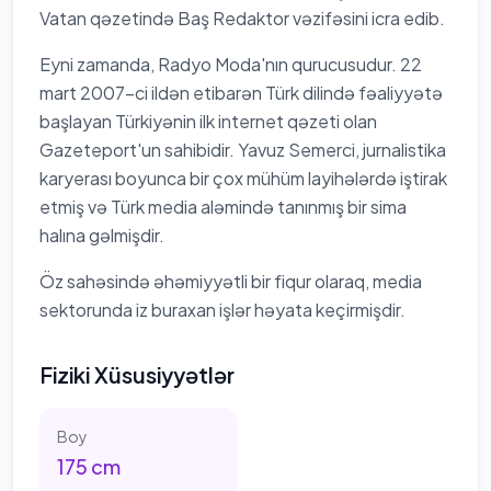
Vatan qəzetində Baş Redaktor vəzifəsini icra edib.
Eyni zamanda, Radyo Moda'nın qurucusudur. 22
mart 2007-ci ildən etibarən Türk dilində fəaliyyətə
başlayan Türkiyənin ilk internet qəzeti olan
Gazeteport'un sahibidir. Yavuz Semerci, jurnalistika
karyerası boyunca bir çox mühüm layihələrdə iştirak
etmiş və Türk media aləmində tanınmış bir sima
halına gəlmişdir.
Öz sahəsində əhəmiyyətli bir fiqur olaraq, media
sektorunda iz buraxan işlər həyata keçirmişdir.
Fiziki Xüsusiyyətlər
Boy
175
cm