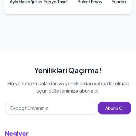
Ayla Hacıoğulları
Febyo Taşel
Bülent Ersoy
Funda Arar
Yenilikləri Qaçırma!
Ən yeni məzmunlardan və yeniliklərdən xəbərdar olmaq
üçün bülletenimizə abunə ol.
Abunə Ol
Negiyer