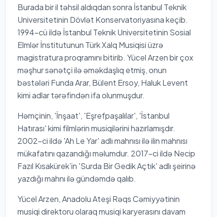
Burada bir il təhsil aldıqdan sonra İstanbul Teknik
Universitetinin Dövlət Konservatoriyasına keçib.
1994-cü ildə İstanbul Teknik Universitetinin Sosial
Elmlər İnstitutunun Türk Xalq Musiqisi üzrə
magistratura proqramını bitirib. Yücel Arzen bir çox
məşhur sənətçi ilə əməkdaşlıq etmiş, onun
bəstələri Funda Arar, Bülent Ersoy, Haluk Levent
kimi adlar tərəfindən ifa olunmuşdur.
Həmçinin, 'İnşaat', 'Eşrefpaşalılar', 'İstanbul
Hatırası' kimi filmlərin musiqilərini hazırlamışdır.
2002-ci ildə 'Ah Le Yar' adlı mahnısı ilə ilin mahnısı
mükafatını qazandığı məlumdur. 2017-ci ildə Necip
Fazıl Kısakürek’in 'Surda Bir Gedik Açtık' adlı şeirinə
yazdığı mahnı ilə gündəmdə qalıb.
Yücel Arzen, Anadolu Ateşi Rəqs Cəmiyyətinin
musiqi direktoru olaraq musiqi karyerasını davam