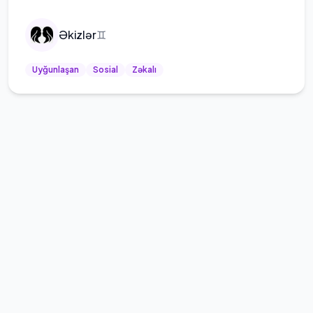
Əkizlər
♊
Uyğunlaşan
Sosial
Zəkalı