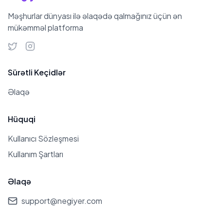
Məşhurlar dünyası ilə əlaqədə qalmağınız üçün ən
mükəmməl platforma
Sürətli Keçidlər
Əlaqə
Hüquqi
Kullanıcı Sözleşmesi
Kullanım Şartları
Əlaqə
support@negiyer.com