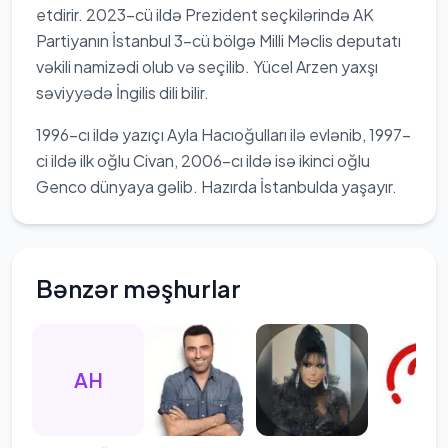
etdirir. 2023-cü ildə Prezident seçkilərində AK
Partiyanın İstanbul 3-cü bölgə Milli Məclis deputatı
vəkili namizədi olub və seçilib. Yücel Arzen yaxşı
səviyyədə İngilis dili bilir.
1996-cı ildə yazıçı Ayla Hacıoğulları ilə evlənib, 1997-
ci ildə ilk oğlu Civan, 2006-cı ildə isə ikinci oğlu
Genco dünyaya gəlib. Hazırda İstanbulda yaşayır.
Bənzər məşhurlar
AH