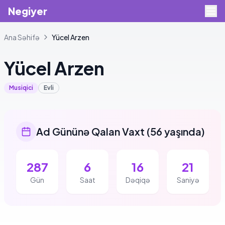
Negiyer
Ana Səhifə
Yücel
Arzen
Yücel
Arzen
Musiqici
Evli
Ad Gününə Qalan Vaxt
(
56 yaşında
)
287
6
16
20
Gün
Saat
Dəqiqə
Saniyə