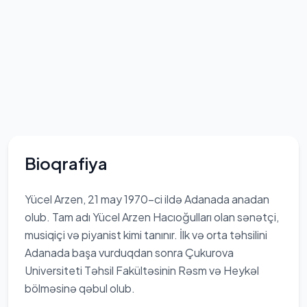
Bioqrafiya
Yücel Arzen, 21 may 1970-ci ildə Adanada anadan
olub. Tam adı Yücel Arzen Hacıoğulları olan sənətçi,
musiqiçi və piyanist kimi tanınır. İlk və orta təhsilini
Adanada başa vurduqdan sonra Çukurova
Universiteti Təhsil Fakültəsinin Rəsm və Heykəl
bölməsinə qəbul olub.