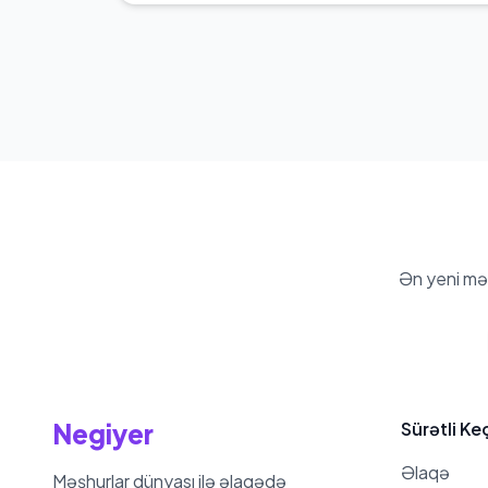
Ən yeni mə
Negiyer
Sürətli Ke
Əlaqə
Məşhurlar dünyası ilə əlaqədə