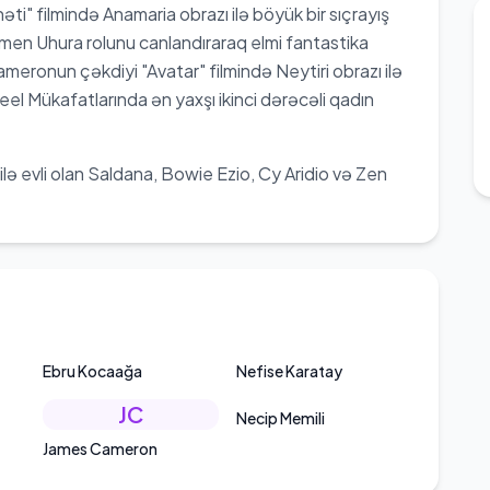
əti" filmində Anamaria obrazı ilə böyük bir sıçrayış
men Uhura rolunu canlandıraraq elmi fantastika
eronun çəkdiyi "Avatar" filmində Neytiri obrazı ilə
eel Mükafatlarında ən yaxşı ikinci dərəcəli qadın
lə evli olan Saldana, Bowie Ezio, Cy Aridio və Zen
Ebru Kocaağa
Nefise Karatay
JC
Necip Memili
James Cameron