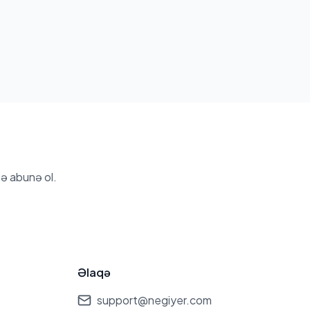
ə abunə ol.
Əlaqə
support@negiyer.com