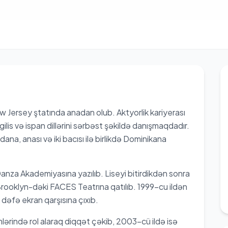
w Jersey ştatında anadan olub. Aktyorlik kariyerası
gilis və ispan dillərini sərbəst şəkildə danışmaqdadır.
dana, anası və iki bacısı ilə birlikdə Dominikana
anza Akademiyasına yazılıb. Liseyi bitirdikdən sonra
rooklyn-dəki FACES Teatrına qatılıb. 1999-cu ildən
k dəfə ekran qarşısına çıxıb.
lərində rol alaraq diqqət çəkib, 2003-cü ildə isə