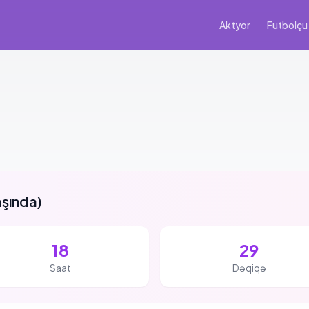
Aktyor
Futbolçu
aşında
)
18
29
Saat
Dəqiqə