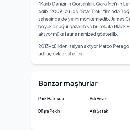
"Karib Dənizinin Qorsanları: Qara İnci'nin Lən
edib. 2009-cu ildə "Star Trek" filmində Teğ
sahəsində də yerini möhkəmlədib. James Cam
böyük bir uğur qazanıb və bu rolu ilə Black R
aktyor mükafatına namizəd göstərilib.
2013-cü ildən İtalyan aktyor Marco Perego i
adlı üç övlad sahibidir.
Bənzər məşhurlar
Park Hae-soo
Aslı Enver
Büşra Pekin
Aslı Şafak