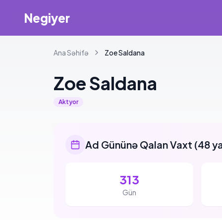
Negiyer
Ana Səhifə
Zoe
Saldana
Zoe
Saldana
Aktyor
Ad Gününə Qalan Vaxt
(
48 y
313
Gün