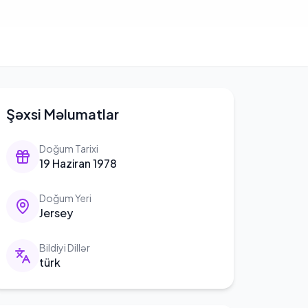
Şəxsi Məlumatlar
Doğum Tarixi
19 Haziran 1978
Doğum Yeri
Jersey
Bildiyi Dillər
türk