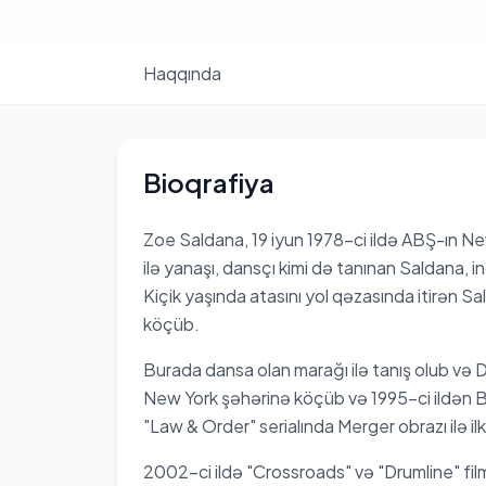
Haqqında
Bioqrafiya
Zoe Saldana, 19 iyun 1978-ci ildə ABŞ-ın Ne
ilə yanaşı, dansçı kimi də tanınan Saldana, in
Kiçik yaşında atasını yol qəzasında itirən Sal
köçüb.
Burada dansa olan marağı ilə tanış olub və D
New York şəhərinə köçüb və 1995-ci ildən B
"Law & Order" serialında Merger obrazı ilə il
2002-ci ildə "Crossroads" və "Drumline" film