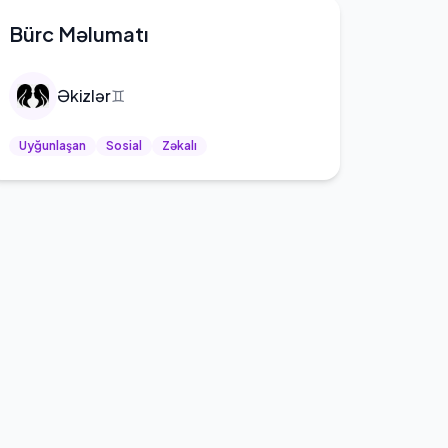
Bürc Məlumatı
Əkizlər
♊
Uyğunlaşan
Sosial
Zəkalı