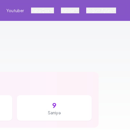
Youtuber
Daha Çox
Bürclər
Doğum Ayları
8
Saniyə