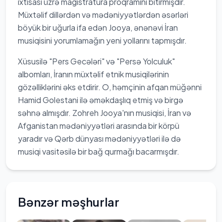
ixtisası üzrə magistratura proqramını bitirmişdir.
Müxtəlif dillərdən və mədəniyyətlərdən əsərləri
böyük bir uğurla ifa edən Jooya, ənənəvi İran
musiqisini yorumlamağın yeni yollarını tapmışdır.
Xüsusilə "Pers Gecələri" və "Persə Yolculuk"
albomları, İranın müxtəlif etnik musiqilərinin
gözəlliklərini əks etdirir. O, həmçinin afqan müğənni
Hamid Golestani ilə əməkdaşlıq etmiş və birgə
səhnə almışdır. Zohreh Jooya'nın musiqisi, İran və
Afganistan mədəniyyətləri arasında bir körpü
yaradır və Qərb dünyası mədəniyyətləri ilə də
musiqi vasitəsilə bir bağ qurmağı bacarmışdır.
Bənzər məşhurlar