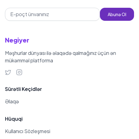
Abunə Ol
Negiyer
Məşhurlar dünyası ilə əlaqədə qalmağınız üçün ən
mükəmməl platforma
Sürətli Keçidlər
Əlaqə
Hüquqi
Kullanıcı Sözleşmesi