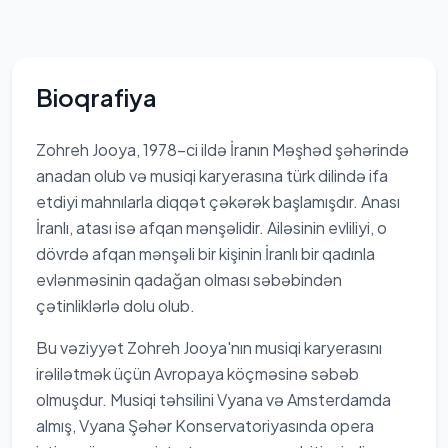
Bioqrafiya
Zohreh Jooya, 1978-ci ildə İranın Məşhəd şəhərində
anadan olub və musiqi karyerasına türk dilində ifa
etdiyi mahnılarla diqqət çəkərək başlamışdır. Anası
İranlı, atası isə afqan mənşəlidir. Ailəsinin evliliyi, o
dövrdə afqan mənşəli bir kişinin İranlı bir qadınla
evlənməsinin qadağan olması səbəbindən
çətinliklərlə dolu olub.
Bu vəziyyət Zohreh Jooya'nın musiqi karyerasını
irəlilətmək üçün Avropaya köçməsinə səbəb
olmuşdur. Musiqi təhsilini Vyana və Amsterdamda
almış, Vyana Şəhər Konservatoriyasında opera