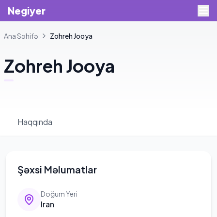
Negiyer
Ana Səhifə
Zohreh
Jooya
Zohreh
Jooya
Haqqında
Şəxsi Məlumatlar
Doğum Yeri
Iran