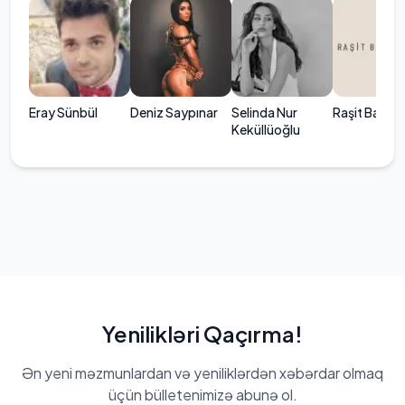
Eray Sünbül
Deniz Saypınar
Selinda Nur
Raşit Bağzıb
Keküllüoğlu
Yenilikləri Qaçırma!
Ən yeni məzmunlardan və yeniliklərdən xəbərdar olmaq
üçün bülletenimizə abunə ol.