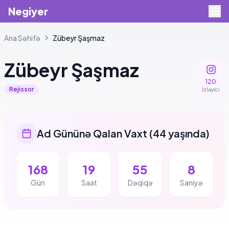
Negiyer
Ana Səhifə
Zübeyr
Şaşmaz
Zübeyr
Şaşmaz
120
Rejissor
İzləyici
Ad Gününə Qalan Vaxt
(
44 yaşında
)
168
19
55
8
Gün
Saat
Dəqiqə
Saniyə