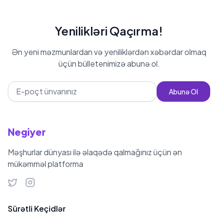
Yenilikləri Qaçırma!
Ən yeni məzmunlardan və yeniliklərdən xəbərdar olmaq
üçün bülletenimizə abunə ol.
Abunə Ol
Negiyer
Məşhurlar dünyası ilə əlaqədə qalmağınız üçün ən
mükəmməl platforma
Sürətli Keçidlər