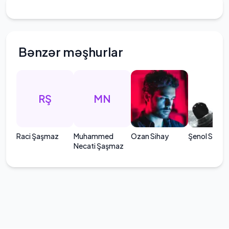
Bənzər məşhurlar
RŞ
MN
Raci Şaşmaz
Muhammed
Ozan Sihay
Şenol Sönm
Necati Şaşmaz