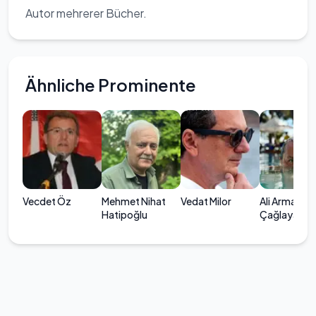
Autor mehrerer Bücher.
Ähnliche Prominente
Vecdet Öz
Mehmet Nihat
Vedat Milor
Ali Armağan
Hatipoğlu
Çağlayan