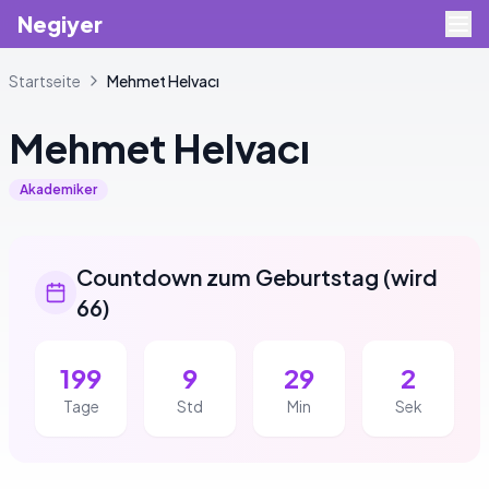
Negiyer
Startseite
Mehmet
Helvacı
Mehmet
Helvacı
Akademiker
Countdown zum Geburtstag
(
wird
66
)
199
9
29
1
Tage
Std
Min
Sek