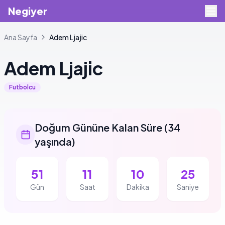
Negiyer
Ana Sayfa
Adem
Ljajic
Adem
Ljajic
Futbolcu
Doğum Gününe Kalan Süre
(
34
yaşında
)
51
11
10
24
Gün
Saat
Dakika
Saniye