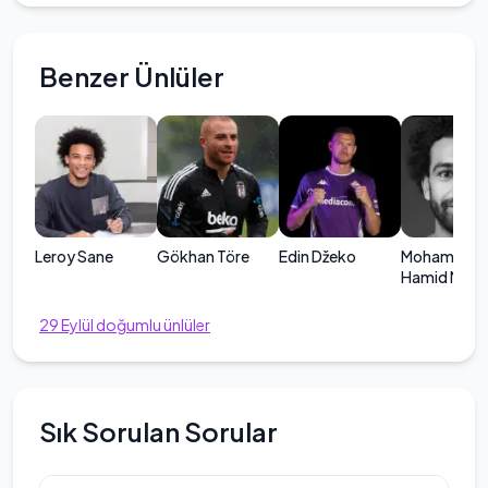
Benzer Ünlüler
Leroy Sane
Gökhan Töre
Edin Džeko
Mohamed Sa
Hamid Mahr
Gali
29
Eylül
doğumlu ünlüler
Sık Sorulan Sorular