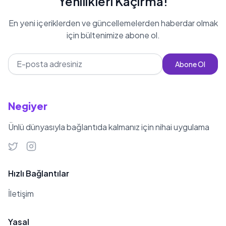
Yenilikleri Kaçırma!
bulunmamakta, eşi veya sevgilisi
En yeni içeriklerden ve güncellemelerden haberdar olmak
hakkında herhangi bir bilgiye
için bültenimize abone ol.
ulaşılamamıştır. 1,82 cm boyu ile
dikkat çeken Adem Ljajic,
Abone Ol
futbolculuk kariyerinde birçok
zorlukla karşılaşmış, ancak her
seferinde bu zorlukları aşmayı
Negiyer
başarmıştır. Bugün itibarıyla 33
Ünlü dünyasıyla bağlantıda kalmanız için nihai uygulama
yaşında olan futbolcu, Terazi
burcudur ve doğum günü yaklaşırken
futbol kariyerine devam etmektedir.
Hızlı Bağlantılar
İletişim
Yasal