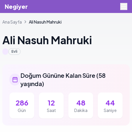
Negiyer
Ana Sayfa
Ali
Nasuh Mahruki
Ali
Nasuh Mahruki
Evli
Doğum Gününe Kalan Süre
(
58
yaşında
)
286
12
48
43
Gün
Saat
Dakika
Saniye