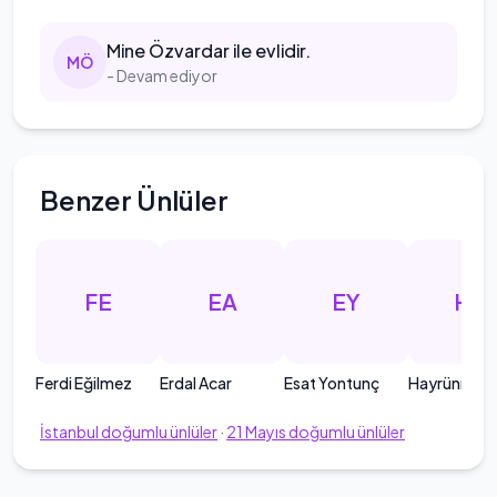
Mine
Özvardar ile evlidir.
M
Ö
- Devam ediyor
Benzer Ünlüler
FE
EA
EY
HG
Ferdi Eğilmez
Erdal Acar
Esat Yontunç
Hayrünnisa 
İstanbul
doğumlu ünlüler
·
21
Mayıs
doğumlu ünlüler