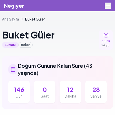
Negiyer
Ana Sayfa
Buket
Güler
Buket
Güler
38.3K
Sunucu
Bekar
Takipçi
Doğum Gününe Kalan Süre
(
43
yaşında
)
146
0
12
28
Gün
Saat
Dakika
Saniye