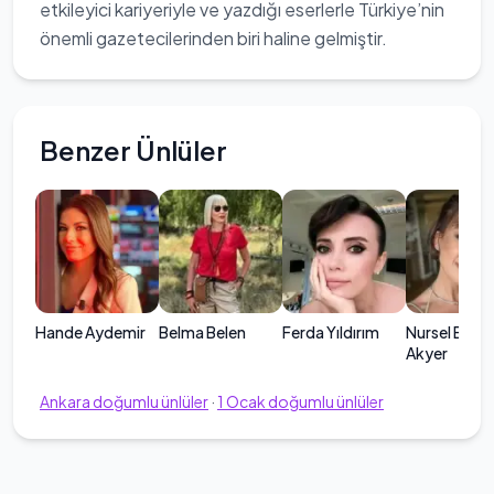
etkileyici kariyeriyle ve yazdığı eserlerle Türkiye’nin
önemli gazetecilerinden biri haline gelmiştir.
Benzer Ünlüler
Hande Aydemir
Belma Belen
Ferda Yıldırım
Nursel Ergin
Akyer
Ankara
doğumlu ünlüler
·
1
Ocak
doğumlu ünlüler