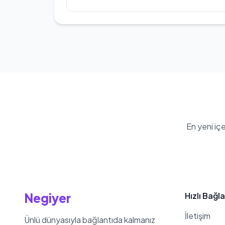
Christina El Moussa'nin kilosu 58 k
En yeni iç
Negiyer
Hızlı Bağla
İletişim
Ünlü dünyasıyla bağlantıda kalmanız