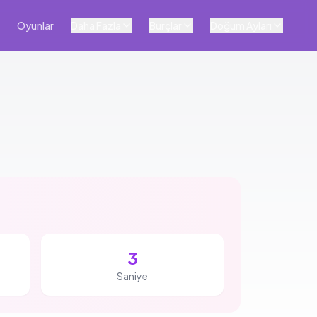
Oyunlar
Daha Fazla
Burçlar
Doğum Ayları
2
Saniye