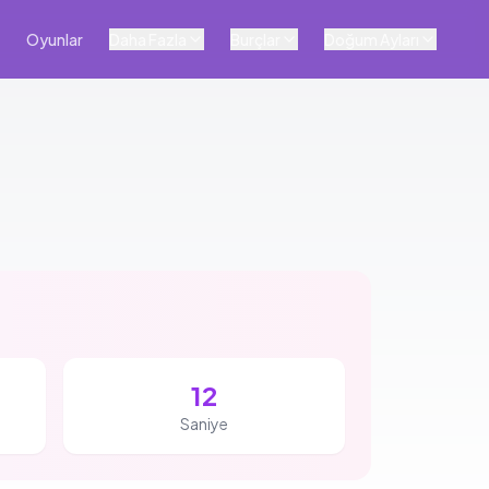
Oyunlar
Daha Fazla
Burçlar
Doğum Ayları
11
Saniye