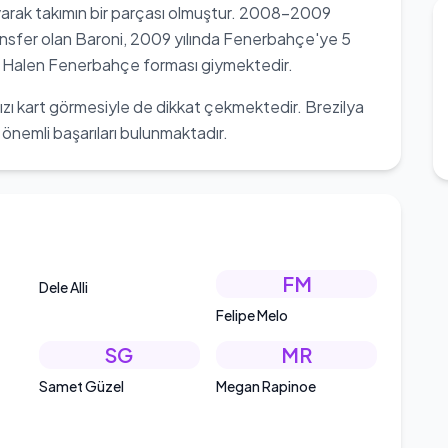
arak takımın bir parçası olmuştur. 2008-2009
sfer olan Baroni, 2009 yılında Fenerbahçe'ye 5
ur. Halen Fenerbahçe forması giymektedir.
ızı kart görmesiyle de dikkat çekmektedir. Brezilya
önemli başarıları bulunmaktadır.
FM
Dele Alli
Felipe Melo
SG
MR
Samet Güzel
Megan Rapinoe