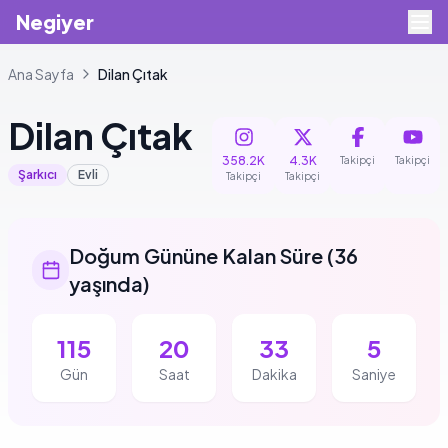
Negiyer
Ana Sayfa
Dilan
Çıtak
Dilan
Çıtak
358.2K
4.3K
Takipçi
Takipçi
Şarkıcı
Evli
Takipçi
Takipçi
Doğum Gününe Kalan Süre
(
36
yaşında
)
115
20
33
4
Gün
Saat
Dakika
Saniye