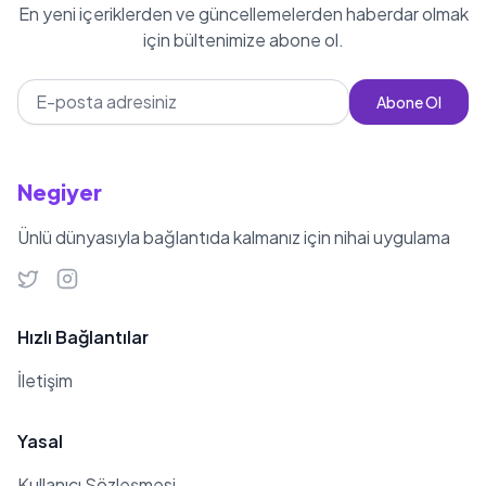
En yeni içeriklerden ve güncellemelerden haberdar olmak
Çıtak’ın bir kız kardeşi ve Berkay
için bültenimize abone ol.
isminde bir erkek kardeşi vardır. 2017
yılında şarkıcı Levent Dörter’den
Abone Ol
evlilik teklifi almış ve günümüzde
nişanlı olarak birliktelikleri devam
etmektedir. Dilan, müzik kariyerinde
Negiyer
ilerlemek için yabancı sanatçılardan
Ünlü dünyasıyla bağlantıda kalmanız için nihai uygulama
Justin Bieber ve Türk sanatçılardan
Tarkan ile düet yapmak istediğini
belirtmiştir.
Hızlı Bağlantılar
İletişim
Yasal
Kullanıcı Sözleşmesi