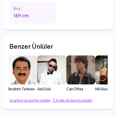
Boy
169
cm
Benzer Ünlüler
İbrahim Tatlıses
Asil Gök
Can Oflaz
Nil Ulusoy
İstanbul
doğumlu ünlüler
·
2
Aralık
doğumlu ünlüler