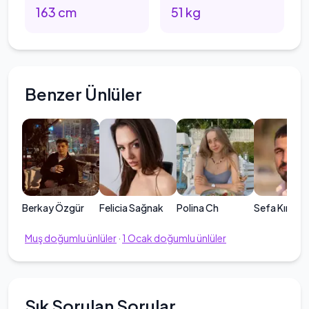
163
cm
51
kg
Benzer Ünlüler
Berkay Özgür
Felicia Sağnak
Polina Ch
Sefa Kındır
Muş
doğumlu ünlüler
·
1
Ocak
doğumlu ünlüler
Sık Sorulan Sorular