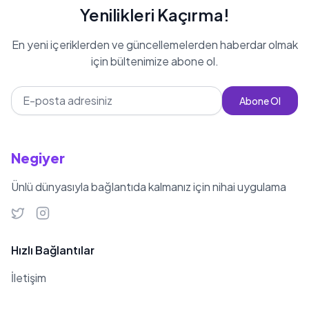
hesaplarında oldukça fazla
Yenilikleri Kaçırma!
takipçiye sahiptir. Resmi Instagram
En yeni içeriklerden ve güncellemelerden haberdar olmak
hesabında 261 bin civarında takipçisi
için bültenimize abone ol.
bulunmakta ve YouTube kanalında
ise 387 bin aboneye sahiptir. Medya
Abone Ol
ve magazin dünyasından uzak bir
yaşam sürmekte ve kendisini
eğitimine adamıştır.
Negiyer
Ünlü dünyasıyla bağlantıda kalmanız için nihai uygulama
Hızlı Bağlantılar
İletişim