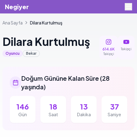
Negiyer
Ana Sayfa
Dilara
Kurtulmuş
Dilara
Kurtulmuş
614.6K
Takipçi
Oyuncu
Bekar
Takipçi
Doğum Gününe Kalan Süre
(
28
yaşında
)
146
18
13
36
Gün
Saat
Dakika
Saniye