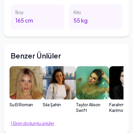
Boy
Kilo
165
cm
55
kg
Benzer Ünlüler
Su El Roman
Sıla Şahin
Taylor Alison
Farahmand
Swift
Karimov
1
Ekim
doğumlu ünlüler