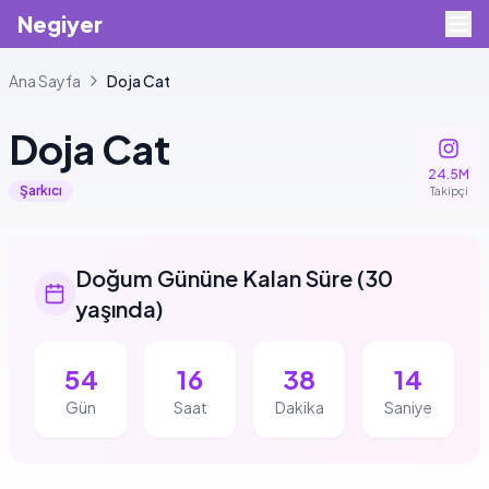
Negiyer
Ana Sayfa
Doja
Cat
Doja
Cat
24.5M
Şarkıcı
Takipçi
Doğum Gününe Kalan Süre
(
30
yaşında
)
54
16
38
13
Gün
Saat
Dakika
Saniye