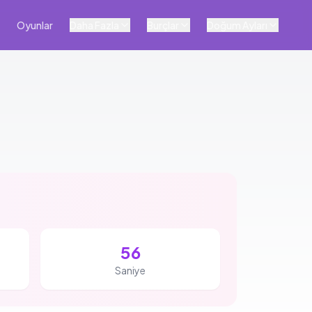
Oyunlar
Daha Fazla
Burçlar
Doğum Ayları
55
Saniye