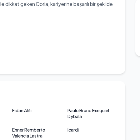
e dikkat çeken Doria, kariyerine başarılı bir şekilde
Fidan Aliti
Paulo Bruno Exequiel
Dybala
Enner Remberto
Icardi
Valencia Lastra