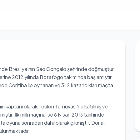
nde Brezilya'nın Sao Gonçalo şehrinde doğmuştur.
erine 2012 yılında Botafogo takımında başlamıştır.
nde Coritiba ile oynanan ve 3-2 kazandıkları maçta
ının kaptanı olarak Toulon Turnuvası'na katılmış ve
ştir. İlk milli maçına ise 6 Nisan 2013 tarihinde
a oyuna sonradan dahil olarak çıkmıştır. Doria,
bulunmaktadır.