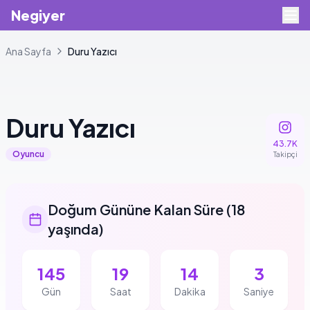
Negiyer
Ana Sayfa
Duru
Yazıcı
Duru
Yazıcı
43.7K
Oyuncu
Takipçi
Doğum Gününe Kalan Süre
(
18
yaşında
)
145
19
14
3
Gün
Saat
Dakika
Saniye