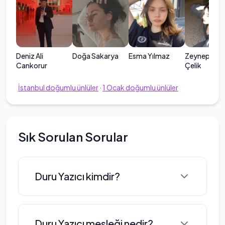
Deniz Ali
Doğa Sakarya
Esma Yılmaz
Zeynep Ilgın
Cankorur
Çelik
İstanbul
doğumlu ünlüler
·
1
Ocak
doğumlu ünlüler
Sık Sorulan Sorular
Duru Yazıcı kimdir?
Duru Yazıcı, 2009 yılında İstanbul'da
Duru Yazıcı mesleği nedir?