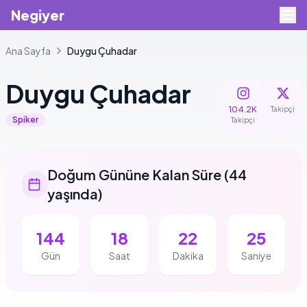
Negiyer
Ana Sayfa
Duygu
Çuhadar
Duygu
Çuhadar
104.2K
Takipçi
Spiker
Takipçi
Doğum Gününe Kalan Süre
(
44
yaşında
)
144
18
22
25
Gün
Saat
Dakika
Saniye