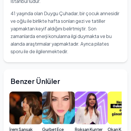
İstanbul'ludur.
41 yaşında olan Duygu Çuhadar, bir çocuk annesidir
ve oğlu ile birlikte hafta sonları gezi ve tatiller
yapmaktan keyif aldığını belirtmiştir. Son
zamanlarda enerji konularına ilgi duymakta ve bu
alanda araştırmalar yapmaktadır. Ayrıca pilates
sporu ile de ilgilenmektedir.
Benzer Ünlüler
İrem Sansak
Gurbet Ece
Roksan Kunter
Okan Karac