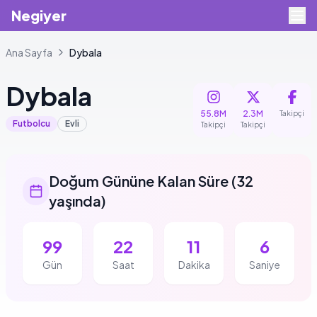
Negiyer
Ana Sayfa
Dybala
Dybala
55.8M
2.3M
Takipçi
Futbolcu
Evli
Takipçi
Takipçi
Doğum Gününe Kalan Süre
(
32
yaşında
)
99
22
11
5
Gün
Saat
Dakika
Saniye