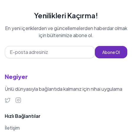
tarafından Polonya, anne tarafından
ise İtalya'nın Napoli şehrine
Yenilikleri Kaçırma!
dayanmaktadır. Dybala'nın
En yeni içeriklerden ve güncellemelerden haberdar olmak
ailesinde, annesi Alicia de Dybala ve
için bültenimize abone ol.
babası Adolfo Dybala
bulunmaktadır. Babasını 15 yaşında
Abone Ol
pankreas kanseri nedeniyle
kaybetmiştir. İki erkek kardeşi,
Gustavo ve Mariano vardır. Son
Negiyer
dönemlerde, özellikle İtalya'nın
Roma takımında forma giyen Cengiz
Ünlü dünyasıyla bağlantıda kalmanız için nihai uygulama
Ünder ile kıyaslanmakta ve
Türkiye'de sıkça gündeme
gelmektedir. Dybala'nın burcu
Hızlı Bağlantılar
Akrep'tir.
İletişim