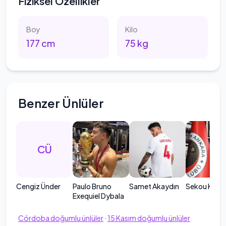
Fiziksel Özellikler
Boy
Kilo
177
cm
75
kg
Benzer Ünlüler
CÜ
Cengiz Ünder
Paulo Bruno
Samet Akaydın
Sekou Koita
Exequiel Dybala
Córdoba
doğumlu ünlüler
·
15
Kasım
doğumlu ünlüler