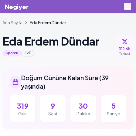
Negiyer
Ana Sayfa
Eda
Erdem Dündar
Eda
Erdem Dündar
312.6K
Sporcu
Evli
Takipçi
Doğum Gününe Kalan Süre
(
39
yaşında
)
319
9
30
4
Gün
Saat
Dakika
Saniye