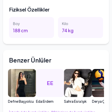
Fiziksel Özellikler
Boy
Kilo
188
cm
74
kg
Benzer Ünlüler
EE
Defne Başyolcu
Eda Erdem
Sahra Esra Işık
Derya Çayır