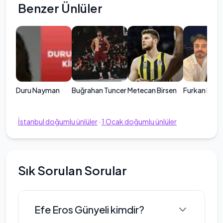
Benzer Ünlüler
Duru Nayman
Buğrahan Tuncer
Metecan Birsen
Furkan Kor
İstanbul
doğumlu ünlüler
·
1
Ocak
doğumlu ünlüler
Sık Sorulan Sorular
Efe Eros Günyeli kimdir?