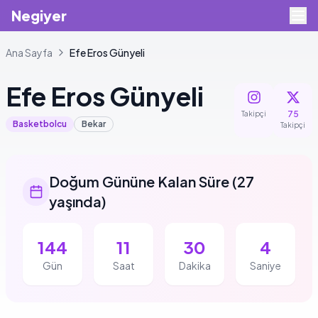
Negiyer
Ana Sayfa
Efe
Eros Günyeli
Efe
Eros Günyeli
75
Takipçi
Basketbolcu
Bekar
Takipçi
Doğum Gününe Kalan Süre
(
27
yaşında
)
144
11
30
3
Gün
Saat
Dakika
Saniye