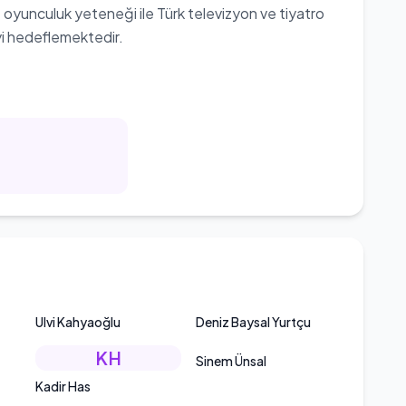
e oyunculuk yeteneği ile Türk televizyon ve tiyatro
i hedeflemektedir.
Ulvi Kahyaoğlu
Deniz Baysal Yurtçu
KH
Sinem Ünsal
Kadir Has