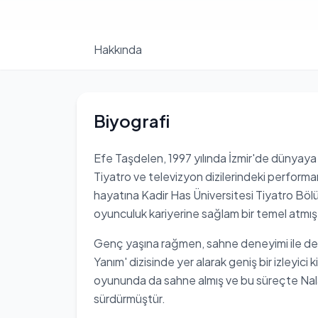
Hakkında
Biyografi
Efe Taşdelen, 1997 yılında İzmir'de dünyaya
Tiyatro ve televizyon dizilerindeki performan
hayatına Kadir Has Üniversitesi Tiyatro Bö
oyunculuk kariyerine sağlam bir temel atmışt
Genç yaşına rağmen, sahne deneyimi ile de k
Yanım' dizisinde yer alarak geniş bir izleyici k
oyununda da sahne almış ve bu süreçte Nalan
sürdürmüştür.