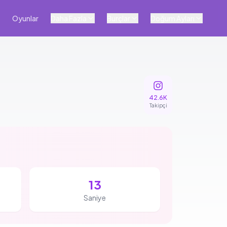
Oyunlar
Daha Fazla
Burçlar
Doğum Ayları
42.6K
Takipçi
12
Saniye