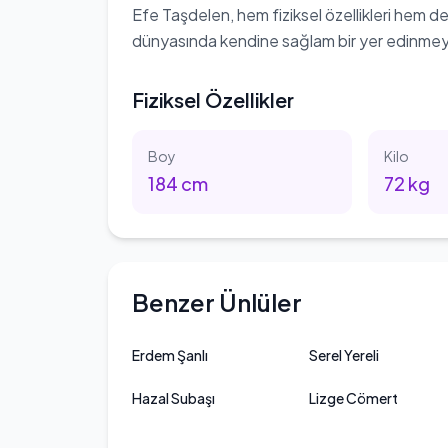
Efe Taşdelen, hem fiziksel özellikleri hem d
dünyasında kendine sağlam bir yer edinmey
Fiziksel Özellikler
Boy
Kilo
184
cm
72
kg
Benzer Ünlüler
Erdem Şanlı
Serel Yereli
Hazal Subaşı
Lizge Cömert