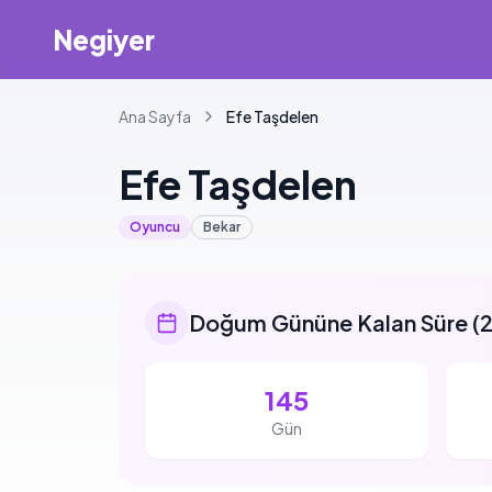
Negiyer
Ana Sayfa
Efe
Taşdelen
Efe
Taşdelen
Oyuncu
Bekar
Doğum Gününe Kalan Süre
(
2
145
Gün