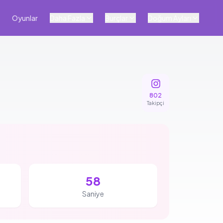
Oyunlar
Daha Fazla
Burçlar
Doğum Ayları
802
Takipçi
57
Saniye