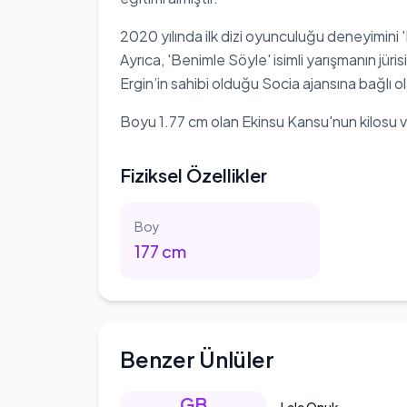
2020 yılında ilk dizi oyunculuğu deneyimini 'Ku
Ayrıca, 'Benimle Söyle' isimli yarışmanın jüri
Ergin’in sahibi olduğu Socia ajansına bağlı
Boyu 1.77 cm olan Ekinsu Kansu'nun kilosu 
Fiziksel Özellikler
Boy
177
cm
Benzer Ünlüler
GB