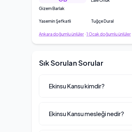
Lale Onuk
Gizem Barlak
Yasemin Şefkatli
Tuğçe Dural
Ankara
doğumlu ünlüler
·
1
Ocak
doğumlu ünlüler
Sık Sorulan Sorular
Ekinsu Kansu kimdir?
Ekinsu Kansu, 1996 yılında Ankara'
Ekinsu Kansu mesleği nedir?
yarışmalarına katılmasıyla adını d
katıldığı Miss Turkey Güzellik Yarışm