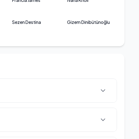
Francia James
İvana Knoll
Sezen Destina
Gizem Dinibütünoğlu
da dünyaya gelmiştir. Güzellik
uyurmuş olan Kansu, özellikle 2017 yılında
ası ile dikkatleri üzerine çekmiştir.