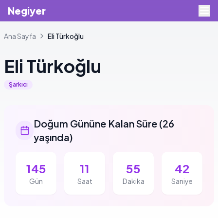
Negiyer
Ana Sayfa
Eli
Türkoğlu
Eli
Türkoğlu
Şarkıcı
Doğum Gününe Kalan Süre
(
26
yaşında
)
145
11
55
41
Gün
Saat
Dakika
Saniye