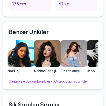
175
cm
67
kg
Benzer Ünlüler
Naz Dej
Nahide Babaşlı
Gözde Ançel
Jisoo
Çanakkale
doğumlu ünlüler
·
1
Ocak
doğumlu ünlüler
Sık Sorulan Sorular