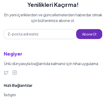
belirtmektedir. Şu an için yeni bir
Yenilikleri Kaçırma!
albüm hazırlığı olmadığını, ancak
En yeni içeriklerden ve güncellemelerden haberdar olmak
ilerleyen dönemde single
için bültenimize abone ol.
çıkaracağını hayranlarına
duyurmuştur. Eli Türkoğlu, hem
Abone Ol
Azerbaycan'da hem de Türkiye'de
gençler arasında büyük bir ilgi
görmekte ve dinlenme rekorları kıran
Negiyer
şarkıları ile müzik dünyasında kendine
sağlam bir yer edinmiştir.
Ünlü dünyasıyla bağlantıda kalmanız için nihai uygulama
Hızlı Bağlantılar
İletişim