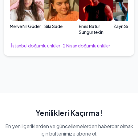
Merve Nil Güder
Sıla Sade
Enes Batur
Zayn Sofuo
Sungurtekin
İstanbul
doğumlu ünlüler
·
2
Nisan
doğumlu ünlüler
Yenilikleri Kaçırma!
En yeni içeriklerden ve güncellemelerden haberdar olmak
için bültenimize abone ol.