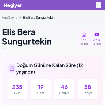
Negiyer
Ana Sayfa
Elis
Bera Sungurtekin
Elis
Bera
Sungurtekin
163
67.1K
Takipçi
Takipçi
Doğum Gününe Kalan Süre
(
12
yaşında
)
235
19
46
58
Gün
Saat
Dakika
Saniye