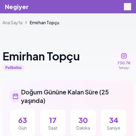
Negiyer
Ana Sayfa
Emirhan
Topçu
+
2
Emirhan
Topçu
730.7K
Futbolcu
Takipçi
Doğum Gününe Kalan Süre
(
25
yaşında
)
63
17
30
33
Gün
Saat
Dakika
Saniye