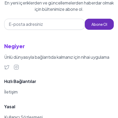
En yeni içeriklerden ve güncellemelerden haberdar olmak
defansları zor durumda
için bültenimize abone ol.
bırakabilmektedir. 2022 yılında
Türkiye U-21 kadrosuna davet
Abone Ol
edilmiştir. Emirhan Topçu, futbol
kariyerinde Çaykur Rizespor, Celik
Zenica ve Menemenspor
Negiyer
takımlarında forma giymiştir. Şu anda
Ünlü dünyasıyla bağlantıda kalmanız için nihai uygulama
Beşiktaş takımında oynamaktadır.
Hızlı Bağlantılar
İletişim
Yasal
Kullanıcı Sözleşmesi