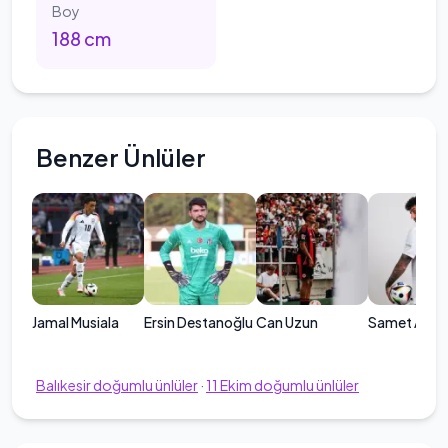
Boy
188
cm
Benzer Ünlüler
Jamal Musiala
Ersin Destanoğlu
Can Uzun
Samet Akay
Balıkesir
doğumlu ünlüler
·
11
Ekim
doğumlu ünlüler