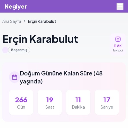
Negiyer
Ana Sayfa
Erçin
Karabulut
Erçin
Karabulut
11.8K
Boşanmış
Takipçi
Doğum Gününe Kalan Süre
(
48
yaşında
)
266
19
11
16
Gün
Saat
Dakika
Saniye