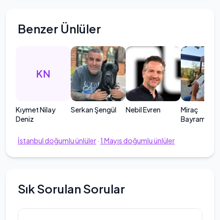
Benzer Ünlüler
KN
Kıymet Nilay
Serkan Şengül
Nebil Evren
Miraç
Deniz
Bayramoğlu
İstanbul
doğumlu ünlüler
·
1
Mayıs
doğumlu ünlüler
Sık Sorulan Sorular