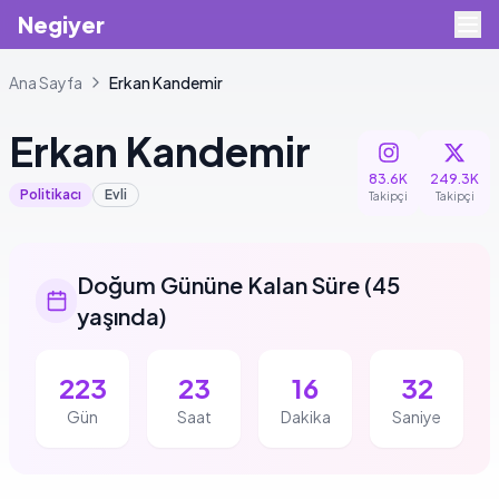
Negiyer
Ana Sayfa
Erkan
Kandemir
Erkan
Kandemir
83.6K
249.3K
Politikacı
Evli
Takipçi
Takipçi
Doğum Gününe Kalan Süre
(
45
yaşında
)
223
23
16
32
Gün
Saat
Dakika
Saniye