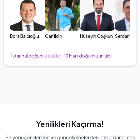
Bora Balcıoğlu
Can Ildırı
Hüseyin Coşkun
Serdar Üskü
İstanbul
doğumlu ünlüler
·
19
Mart
doğumlu ünlüler
Yenilikleri Kaçırma!
En yeni içeriklerden ve güncellemelerden haberdar olmak