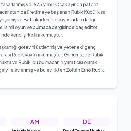
a tasarlanmış ve 1975 yılının Ocak ayında patent
acaristan’da üretilmeye başlanan Rubik Küpü, kısa
 yaşamış ve Batı akademik dünyasından da ilgi
ar' isimli oyun ve bulmaca dergisinde baş editör
minde kendi şirketini kurmuştur.
şkanlığı görevini üstlenmiş ve yetenekli genç
arası Rubik Vakfı’nı kurmuştur. Günümüzde Rubik
akta ve Rubik, bu bulmacanın yaratıcısı olarak
ely ile evlenmiş ve bu evlilikten Zoltán Ernő Rubik
AM
DE
Antonio Meucci
David Edward Hughes