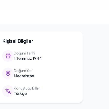
Kişisel Bilgiler
Doğum Tarihi
1 Temmuz 1944
Doğum Yeri
Macaristan
Konuştuğu Diller
Türkçe