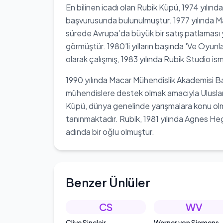
En bilinen icadı olan Rubik Küpü, 1974 yılınd
başvurusunda bulunulmuştur. 1977 yılında M
sürede Avrupa’da büyük bir satış patlaması
görmüştür. 1980’li yılların başında 'Ve Oyunl
olarak çalışmış, 1983 yılında Rubik Studio is
1990 yılında Macar Mühendislik Akademisi Ba
mühendislere destek olmak amacıyla Uluslar
Küpü, dünya genelinde yarışmalara konu olm
tanınmaktadır. Rubik, 1981 yılında Agnes Heg
adında bir oğlu olmuştur.
Benzer Ünlüler
CS
WV
Clive Sinclair
Werner von Siemens