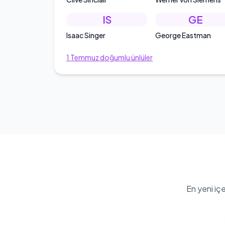
IS
GE
Isaac Singer
George Eastman
1
Temmuz
doğumlu ünlüler
En yeni iç