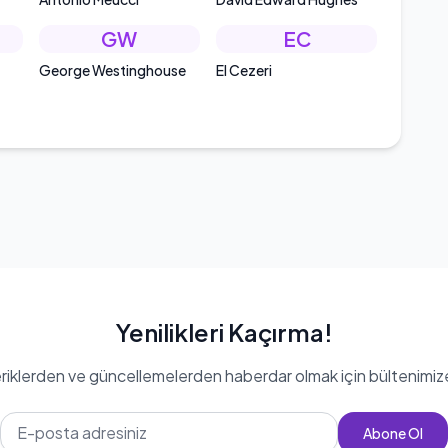
GW
EC
George Westinghouse
El Cezeri
Yenilikleri Kaçırma!
eriklerden ve güncellemelerden haberdar olmak için bültenimiz
Abone Ol