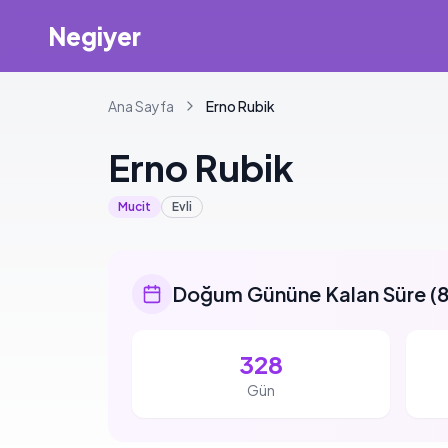
Negiyer
Ana Sayfa
Erno
Rubik
Erno
Rubik
Mucit
Evli
Doğum Gününe Kalan Süre
(
8
328
Gün