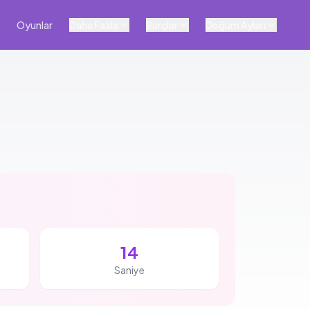
Oyunlar
Daha Fazla
Burçlar
Doğum Ayları
13
Saniye