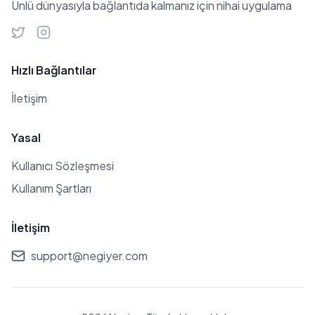
Ünlü dünyasıyla bağlantıda kalmanız için nihai uygulama
olmuştur. Erol Bulut, çalıştırdığı
takımlardaki başarıları ile dikkat
çekmekte ve büyük kulüplerin başına
Hızlı Bağlantılar
geçmesi taraftarlarca sıkça dile
getirilmektedir.
İletişim
Yasal
Kullanıcı Sözleşmesi
Kullanım Şartları
İletişim
support@negiyer.com