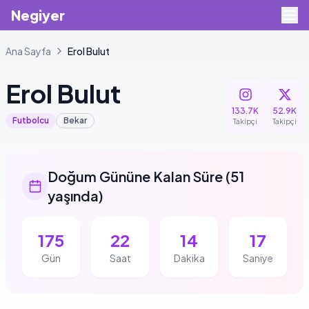
Negiyer
Ana Sayfa
Erol
Bulut
Erol
Bulut
133.7K
52.9K
Futbolcu
Bekar
Takipçi
Takipçi
Doğum Gününe Kalan Süre
(
51
yaşında
)
175
22
14
16
Gün
Saat
Dakika
Saniye