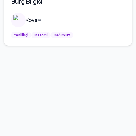
Burç Bilgisi
Kova
♒
Yenilikçi
İnsancıl
Bağımsız