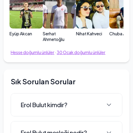
Eyüp Akcan
Serhat
Nihat Kahveci
Chuba Akp
Ahmetoğlu
Hesse
doğumlu ünlüler
·
30
Ocak
doğumlu ünlüler
Sık Sorulan Sorular
Erol Bulut kimdir?
Erol Bulut, 30 Ocak 1975 tarihinde
Erol Bulut mesleği nedir?