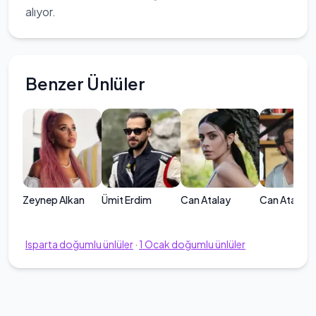
alıyor.
Benzer Ünlüler
Zeynep Alkan
Ümit Erdim
Can Atalay
Can Atalay
Isparta
doğumlu ünlüler
·
1
Ocak
doğumlu ünlüler