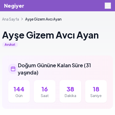
Negiyer
Ana Sayfa
Ayşe
Gizem Avcı Ayan
Ayşe
Gizem Avcı Ayan
Avukat
Doğum Gününe Kalan Süre
(
31
yaşında
)
144
16
38
18
Gün
Saat
Dakika
Saniye