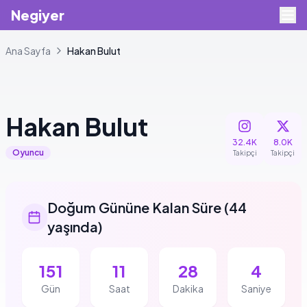
Negiyer
Ana Sayfa
Hakan
Bulut
+
2
Hakan
Bulut
32.4K
8.0K
Oyuncu
Takipçi
Takipçi
Doğum Gününe Kalan Süre
(
44
yaşında
)
151
11
28
3
Gün
Saat
Dakika
Saniye