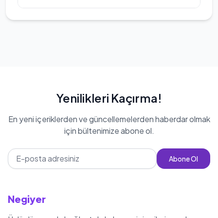
'Seksenler' dizisinde Butik Ali
karakteri ile tanınmıştır. 2014 yılında
Hakan Bulut'nin kilosu 62 kg
'Mandıra Filozofu' filminde Halil
İbrahim karakterini canlandırmış,
2015 yılında ise 'Yapışık Kardeşler'
filminde Halim karakteri ile izleyici
karşısına çıkmıştır. Hakan Bulut,
Yenilikleri Kaçırma!
tiyatro sahnelerinde de aktif olarak
En yeni içeriklerden ve güncellemelerden haberdar olmak
yer almakta ve birçok önemli projede
için bültenimize abone ol.
rol almıştır.
Abone Ol
Negiyer