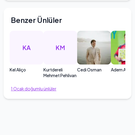
Benzer Ünlüler
KA
KM
Kel Aliço
Kurtdereli
Cedi Osman
Adem Asil
Mehmet Pehlivan
1
Ocak
doğumlu ünlüler