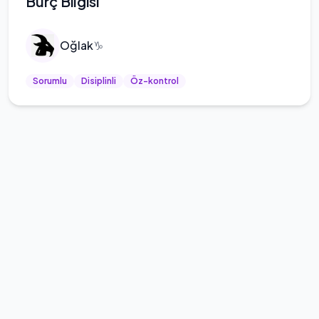
Burç Bilgisi
Oğlak
♑
Sorumlu
Disiplinli
Öz-kontrol