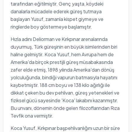
tarafından eğitilmiştir. Genç yaşta, köydeki
danalarla mücadele ederek güreş tutmaya
başlayan Yusuf, zamanla kispet giymeye ve
ringlerde boy göstermeye başlamıştır.
Hızla adını Deliorman ve Kırkpınar arenalarında
duyurmuş, Türk güreşinin en büyük isimlerinden biri
haline gelmiştir. Koca Yusuf, hem Avrupa hem de
Amerika'da birçok prestijli güreş müsabakasında
zafer elde etmiş, 1898 yılında Amerika'dan dönüş
yolculuğunda, bindiği vapurun batmasıyla hayatını
kaybetmiştir. 188 cm boyu ve 138 kilo ağırlığı ile
dikkat çeken bu dev pehlivan, güreş yetenekleri ve
fiziksel gücü sayesinde 'Koca' lakabını kazanmıştır.
Bu unvanı, dönemin önde gelen filozoflarından Rıza
Tevfik ona vermiştir.
Koca Yusuf, Kırkpınar başpehlivanlığını uzun bir süre