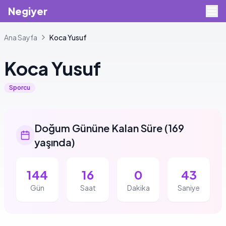
Negiyer
Ana Sayfa
Koca
Yusuf
Koca
Yusuf
Sporcu
Doğum Gününe Kalan Süre
(
169
yaşında
)
144
16
0
42
Gün
Saat
Dakika
Saniye