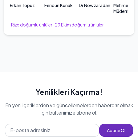
Erkan Topuz
Feridun Kunak
Dr Nowzaradan
Mehmet
Müderrisoğl
Rize
doğumlu ünlüler
·
29
Ekim
doğumlu ünlüler
Yenilikleri Kaçırma!
En yeni içeriklerden ve güncellemelerden haberdar olmak
için bültenimize abone ol.
Abone Ol