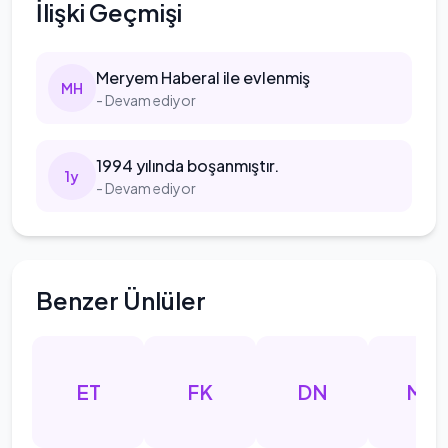
İlişki Geçmişi
Meryem
Haberal ile evlenmiş
M
H
- Devam ediyor
1994
yılında boşanmıştır.
1
y
- Devam ediyor
Benzer Ünlüler
ET
FK
DN
MM