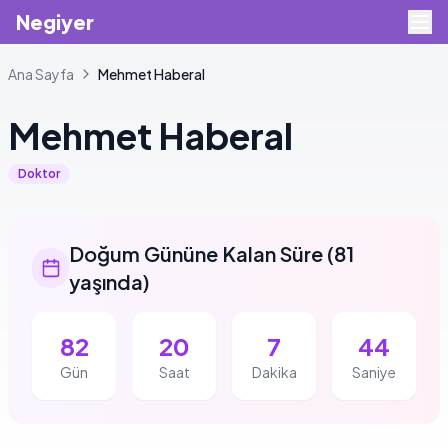
Negiyer
Ana Sayfa
Mehmet
Haberal
Mehmet
Haberal
Doktor
Doğum Gününe Kalan Süre
(
81
yaşında
)
82
20
7
43
Gün
Saat
Dakika
Saniye