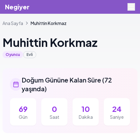
Negiyer
Ana Sayfa
Muhittin
Korkmaz
Muhittin
Korkmaz
Oyuncu
Evli
Doğum Gününe Kalan Süre
(
72
yaşında
)
69
0
10
23
Gün
Saat
Dakika
Saniye