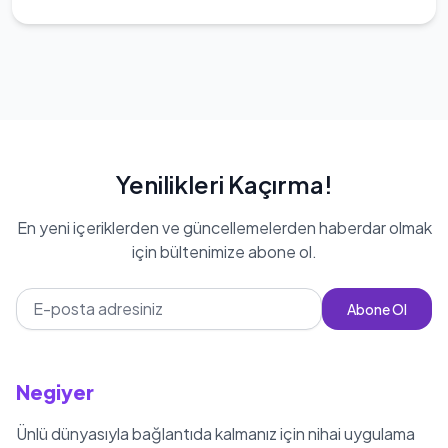
oynamıştır. 2016 yılında Sermiyan
Muhittin Korkmaz'nin kilosu 65 kg
Midyat'ın yönettiği 'Bir Baba Hindu'
filminde de rol almıştır. Korkmaz,
Engin Korkmaz ile evli olup, 1987
doğumlu Cem Korkmaz adında bir
oğlu vardır. Ancak, oğlu 1 Kasım 2017
Yenilikleri Kaçırma!
tarihinde intihar ederek yaşamına son
vermiştir. Muhittin Korkmaz, 24 Kasım
En yeni içeriklerden ve güncellemelerden haberdar olmak
için bültenimize abone ol.
2020 tarihinde Kovid-19 tedavisi
gördüğü hastanede 67 yaşında
Abone Ol
hayatını kaybetmiştir.
Negiyer
Ünlü dünyasıyla bağlantıda kalmanız için nihai uygulama