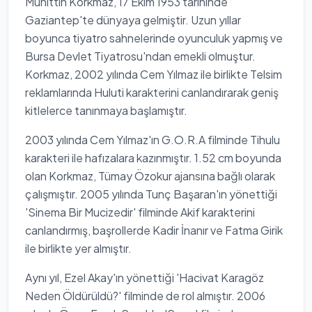
Muhittin Korkmaz, 17 Ekim 1953 tarihinde
Gaziantep'te dünyaya gelmiştir. Uzun yıllar
boyunca tiyatro sahnelerinde oyunculuk yapmış ve
Bursa Devlet Tiyatrosu'ndan emekli olmuştur.
Korkmaz, 2002 yılında Cem Yılmaz ile birlikte Telsim
reklamlarında Huluti karakterini canlandırarak geniş
kitlelerce tanınmaya başlamıştır.
2003 yılında Cem Yılmaz'ın G.O.R.A filminde Tihulu
karakteri ile hafızalara kazınmıştır. 1.52 cm boyunda
olan Korkmaz, Tümay Özokur ajansına bağlı olarak
çalışmıştır. 2005 yılında Tunç Başaran'ın yönettiği
'Sinema Bir Mucizedir' filminde Akif karakterini
canlandırmış, başrollerde Kadir İnanır ve Fatma Girik
ile birlikte yer almıştır.
Aynı yıl, Ezel Akay'ın yönettiği 'Hacivat Karagöz
Neden Öldürüldü?' filminde de rol almıştır. 2006