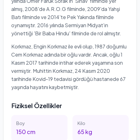
yılında Ömer Faruk Sorak'ın 'Sınav' filminde yer
almış, 2008'de A.R.O.G filminde, 2009'da Yahşi
Batı filminde ve 2014'te Pek Yakında filminde
oynamıştır. 2016 yılında Sermiyan Midyat'ın
yönettiği 'Bir Baba Hindu' filminde de rol almıştır.
Korkmaz, Engin Korkmaz ile evli olup, 1987 doğumlu
Cem Korkmaz adında bir oğlu vardır. Ancak, oğlu 1
Kasım 2017 tarihinde intihar ederek yaşamına son
vermiştir. Muhittin Korkmaz, 24 Kasım 2020
tarihinde Kovid-19 tedavisi gördüğü hastanede 67
yaşında hayatını kaybetmiştir.
Fiziksel Özellikler
Boy
Kilo
150
cm
65
kg