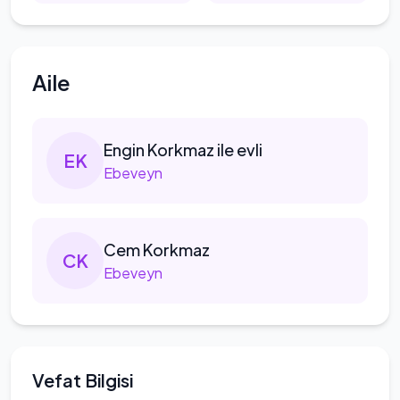
Aile
Engin
Korkmaz ile evli
E
K
Ebeveyn
Cem
Korkmaz
C
K
Ebeveyn
Vefat Bilgisi