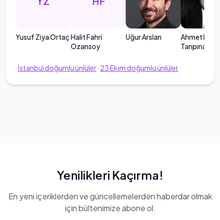
YZ
HF
Yusuf Ziya Ortaç
Halit Fahri
Uğur Arslan
Ahmet Ham
Ozansoy
Tanpınar
İstanbul
doğumlu ünlüler
·
23
Ekim
doğumlu ünlüler
Yenilikleri Kaçırma!
En yeni içeriklerden ve güncellemelerden haberdar olmak
için bültenimize abone ol.