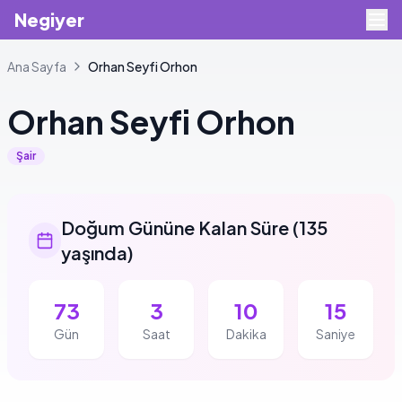
Negiyer
Ana Sayfa
Orhan
Seyfi Orhon
Orhan
Seyfi Orhon
Şair
Doğum Gününe Kalan Süre
(
135
yaşında
)
73
3
10
15
Gün
Saat
Dakika
Saniye