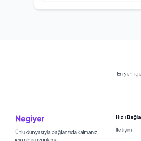
gerçekleştirmiştir. Ayrıca, Türkiye'n
'Arka Sokaklar' dizisinde de oyuncu
Özgür Atkın'nin kilosu 98 kg
arasında 'Çingeneler Gökyüzünde',
Vazifemi Yaparım', 'Komik Para', 'A
İnsanlar Fotoğrafhanesi', 'Nekrass
'Büyüyünce Ne Olacaksın?' gibi es
En yeni iç
Negiyer
Hızlı Bağla
İletişim
Ünlü dünyasıyla bağlantıda kalmanız
için nihai uygulama