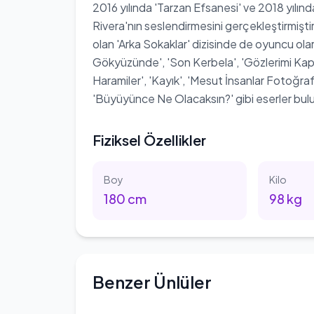
2016 yılında 'Tarzan Efsanesi' ve 2018 yılında
Rivera'nın seslendirmesini gerçekleştirmiştir.
olan 'Arka Sokaklar' dizisinde de oyuncu olar
Gökyüzünde', 'Son Kerbela', 'Gözlerimi Kapar
Haramiler', 'Kayık', 'Mesut İnsanlar Fotoğra
'Büyüyünce Ne Olacaksın?' gibi eserler bul
Fiziksel Özellikler
Boy
Kilo
180
cm
98
kg
Benzer Ünlüler