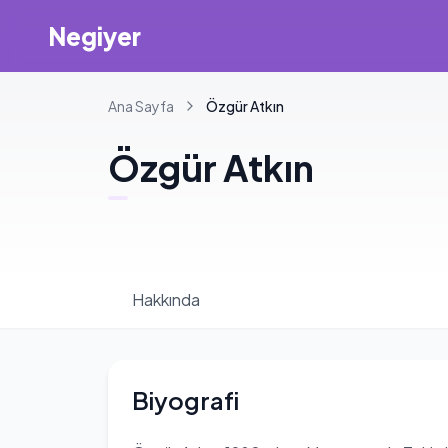
Negiyer
Ana Sayfa
Özgür
Atkın
Özgür
Atkın
Hakkında
Biyografi