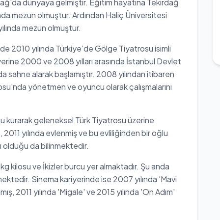
rdağ'da dünyaya gelmiştir. Eğitim hayatına Tekirdağ
ada mezun olmuştur. Ardından Haliç Üniversitesi
ılında mezun olmuştur.
de 2010 yılında Türkiye’de Gölge Tiyatrosu isimli
iyerine 2000 ve 2008 yılları arasında İstanbul Devlet
da sahne alarak başlamıştır. 2008 yılından itibaren
rosu'nda yönetmen ve oyuncu olarak çalışmalarını
u kurarak geleneksel Türk Tiyatrosu üzerine
2011 yılında evlenmiş ve bu evliliğinden bir oğlu
 olduğu da bilinmektedir.
 kg kilosu ve İkizler burcu yer almaktadır. Şu anda
ürmektedir. Sinema kariyerinde ise 2007 yılında 'Mavi
lmış, 2011 yılında 'Migale' ve 2015 yılında 'On Adım'