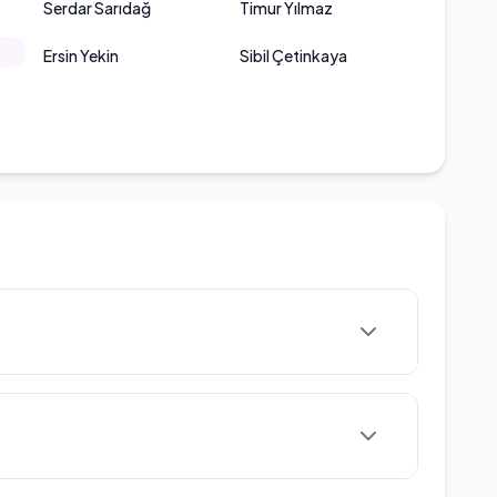
Serdar Sarıdağ
Timur Yılmaz
Ersin Yekin
Sibil Çetinkaya
ında Tekirdağ'da dünyaya gelmiştir. Eğitim
er Lisesi'nde başlamış ve burada mezun
tesi Konservatuvar Tiyatro Bölümü'nden