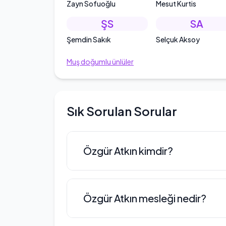
Zayn Sofuoğlu
Mesut Kurtis
ŞS
SA
Şemdin Sakık
Selçuk Aksoy
Muş
doğumlu ünlüler
Sık Sorulan Sorular
Özgür Atkın kimdir?
Özgür Atkın, 1980 yılının Mayıs ay
Özgür Atkın mesleği nedir?
hayatına Tekirdağ Tuğlacılar Süp
olmuştur. Ardından Haliç Üniversi