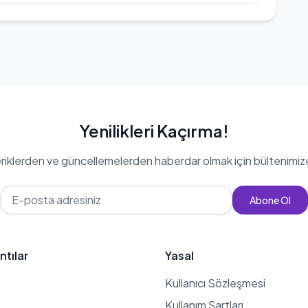
in en uzun soluklu dizilerinden biri olan
 olarak yer almıştır. Tiyatro oyunları
 'Son Kerbela', 'Gözlerimi Kaparım
li Baba ve Kırk Haramiler', 'Kayık', 'Mesut
ov', 'Dönüşüm', 'Çizmeli Kedi' ve
erler bulunmaktadır.
Yenilikleri Kaçırma!
eriklerden ve güncellemelerden haberdar olmak için bültenimiz
Abone Ol
ntılar
Yasal
Kullanıcı Sözleşmesi
Kullanım Şartları