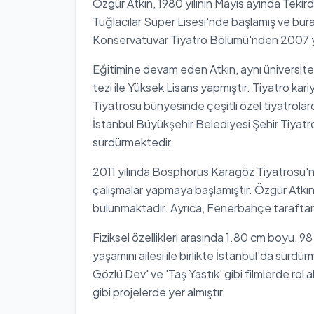
Özgür Atkın, 1980 yılının Mayıs ayında Teki
Tuğlacılar Süper Lisesi'nde başlamış ve bur
Konservatuvar Tiyatro Bölümü'nden 2007 y
Eğitimine devam eden Atkın, aynı üniversite
tezi ile Yüksek Lisans yapmıştır. Tiyatro kar
Tiyatrosu bünyesinde çeşitli özel tiyatrolar
İstanbul Büyükşehir Belediyesi Şehir Tiyat
sürdürmektedir.
2011 yılında Bosphorus Karagöz Tiyatrosu'n
çalışmalar yapmaya başlamıştır. Özgür Atkın, 
bulunmaktadır. Ayrıca, Fenerbahçe taraftarı
Fiziksel özellikleri arasında 1.80 cm boyu, 98
yaşamını ailesi ile birlikte İstanbul'da sürd
Gözlü Dev' ve 'Taş Yastık' gibi filmlerde rol a
gibi projelerde yer almıştır.