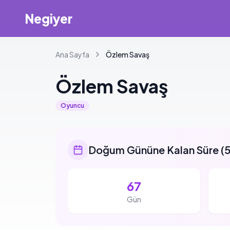
Negiyer
Ana Sayfa
Özlem
Savaş
Özlem
Savaş
Oyuncu
Doğum Gününe Kalan Süre
(
5
67
Gün