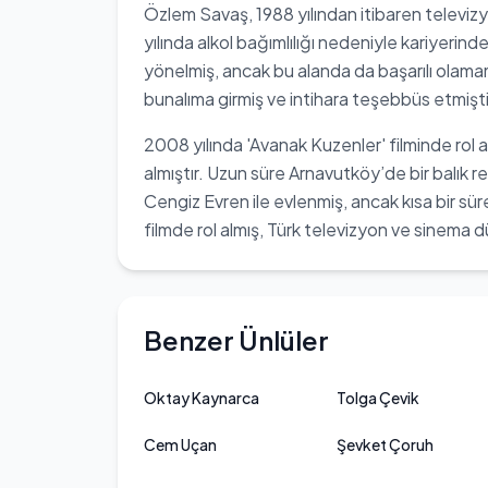
Özlem Savaş, 1988 yılından itibaren televi
yılında alkol bağımlılığı nedeniyle kariyerinde
yönelmiş, ancak bu alanda da başarılı olamamı
bunalıma girmiş ve intihara teşebbüs etmişti
2008 yılında 'Avanak Kuzenler' filminde rol 
almıştır. Uzun süre Arnavutköy’de bir balık 
Cengiz Evren ile evlenmiş, ancak kısa bir sür
filmde rol almış, Türk televizyon ve sinema d
Benzer Ünlüler
Oktay Kaynarca
Tolga Çevik
Cem Uçan
Şevket Çoruh