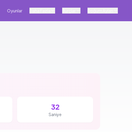
Oyunlar
Daha Fazla
Burçlar
Doğum Ayları
32
Saniye