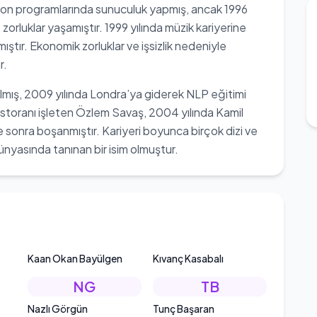
zyon programlarında sunuculuk yapmış, ancak 1996
 zorluklar yaşamıştır. 1999 yılında müzik kariyerine
ştır. Ekonomik zorluklar ve işsizlik nedeniyle
r.
almış, 2009 yılında Londra’ya giderek NLP eğitimi
restoranı işleten Özlem Savaş, 2004 yılında Kamil
e sonra boşanmıştır. Kariyeri boyunca birçok dizi ve
ünyasında tanınan bir isim olmuştur.
Kaan Okan Bayülgen
Kıvanç Kasabalı
NG
TB
Nazlı Görgün
Tunç Başaran