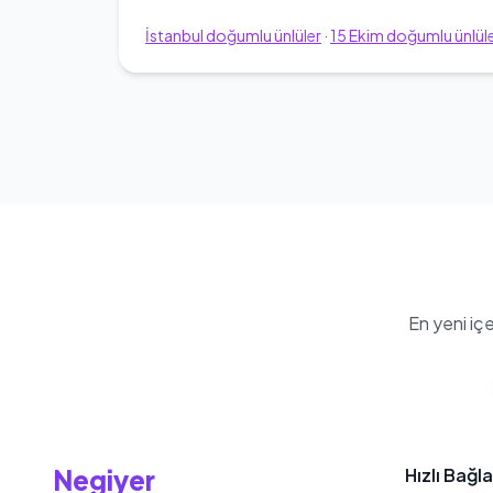
İstanbul
doğumlu ünlüler
·
15
Ekim
doğumlu ünlül
En yeni iç
Negiyer
Hızlı Bağla