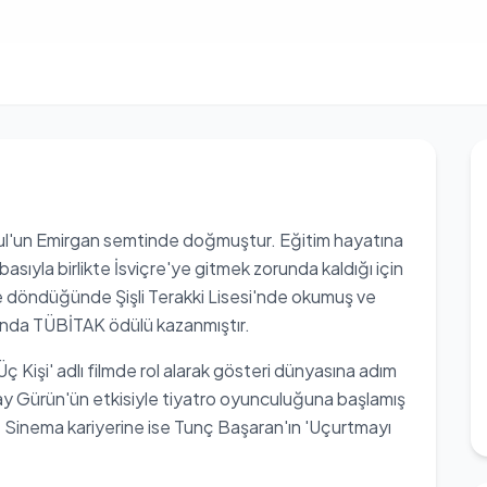
bul'un Emirgan semtinde doğmuştur. Eğitim hayatına
sıyla birlikte İsviçre'ye gitmek zorunda kaldığı için
e döndüğünde Şişli Terakki Lisesi'nde okumuş ve
anında TÜBİTAK ödülü kazanmıştır.
 Üç Kişi' adlı filmde rol alarak gösteri dünyasına adım
ay Gürün'ün etkisiyle tiyatro oyunculuğuna başlamış
. Sinema kariyerine ise Tunç Başaran'ın 'Uçurtmayı