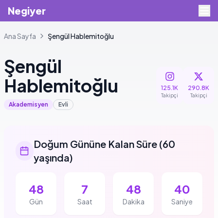
Negiyer
Ana Sayfa
Şengül
Hablemitoğlu
Şengül
Hablemitoğlu
125.1K
290.8K
Takipçi
Takipçi
Akademisyen
Evli
Doğum Gününe Kalan Süre
(
60
yaşında
)
48
7
48
40
Gün
Saat
Dakika
Saniye