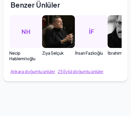
Benzer Ünlüler
NH
İF
Necip
Ziya Selçuk
İhsan Fazlıoğlu
İbrahim Kalı
Hablemitoğlu
Ankara
doğumlu ünlüler
·
25
Eylül
doğumlu ünlüler