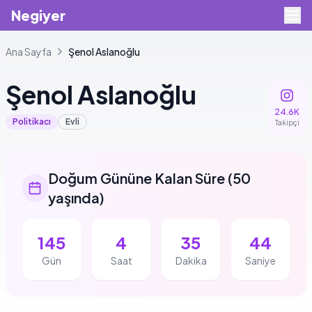
Negiyer
Ana Sayfa
Şenol
Aslanoğlu
Şenol
Aslanoğlu
24.6K
Politikacı
Evli
Takipçi
Doğum Gününe Kalan Süre
(
50
yaşında
)
145
4
35
44
Gün
Saat
Dakika
Saniye