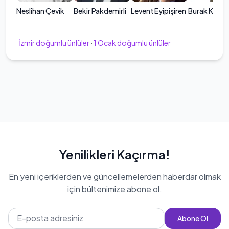
Neslihan Çevik
Bekir Pakdemirli
Levent Eyipişiren
Burak Künta
İzmir
doğumlu ünlüler
·
1
Ocak
doğumlu ünlüler
Yenilikleri Kaçırma!
En yeni içeriklerden ve güncellemelerden haberdar olmak
için bültenimize abone ol.
Abone Ol