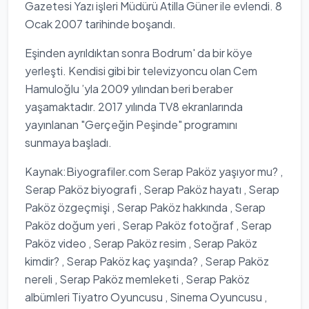
Gazetesi Yazı işleri Müdürü Atilla Güner ile evlendi. 8
Ocak 2007 tarihinde boşandı.
Eşinden ayrıldıktan sonra Bodrum' da bir köye
yerleşti. Kendisi gibi bir televizyoncu olan Cem
Hamuloğlu ’yla 2009 yılından beri beraber
yaşamaktadır. 2017 yılında TV8 ekranlarında
yayınlanan "Gerçeğin Peşinde" programını
sunmaya başladı.
Kaynak:Biyografiler.com Serap Paköz yaşıyor mu? ,
Serap Paköz biyografi , Serap Paköz hayatı , Serap
Paköz özgeçmişi , Serap Paköz hakkında , Serap
Paköz doğum yeri , Serap Paköz fotoğraf , Serap
Paköz video , Serap Paköz resim , Serap Paköz
kimdir? , Serap Paköz kaç yaşında? , Serap Paköz
nereli , Serap Paköz memleketi , Serap Paköz
albümleri Tiyatro Oyuncusu , Sinema Oyuncusu ,