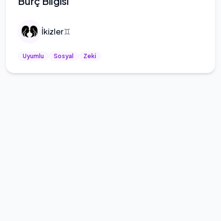
Burç Bilgisi
İkizler
♊
Uyumlu
Sosyal
Zeki