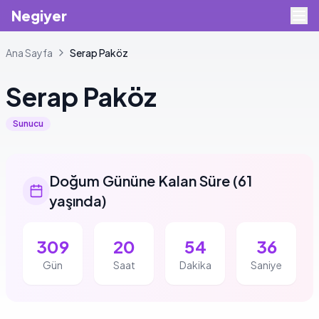
Negiyer
Ana Sayfa
Serap
Paköz
Serap
Paköz
Sunucu
Doğum Gününe Kalan Süre
(
61
yaşında
)
309
20
54
35
Gün
Saat
Dakika
Saniye