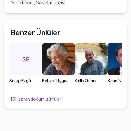
Yönetmen , Ses Sanatçısı
Benzer Ünlüler
SE
Serap Ezgü
Behzat Uygur
Atilla Güner
Kaan Yakup
15
Haziran
doğumlu ünlüler