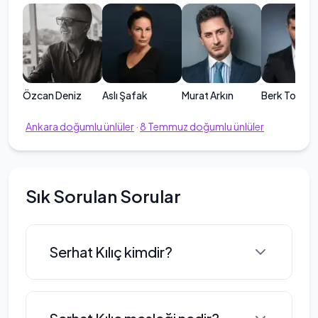
Özcan Deniz
Aslı Şafak
Murat Arkın
Berk Tokay
Ankara
doğumlu ünlüler
·
8
Temmuz
doğumlu ünlüler
Sık Sorulan Sorular
Serhat Kılıç kimdir?
Serhat Kılıç, 8 Temmuz 1975 tarihinde