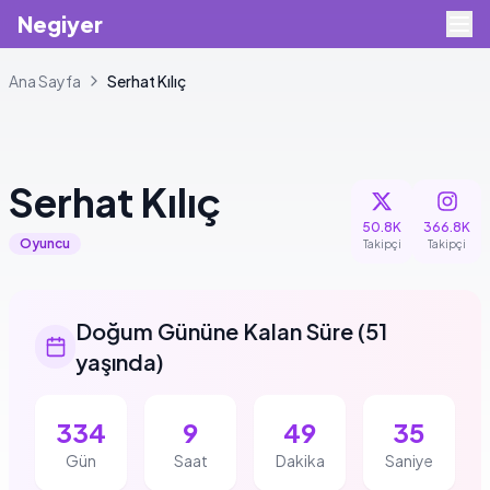
Negiyer
Ana Sayfa
Serhat
Kılıç
Serhat
Kılıç
50.8K
366.8K
Oyuncu
Takipçi
Takipçi
Doğum Gününe Kalan Süre
(
51
yaşında
)
334
9
49
34
Gün
Saat
Dakika
Saniye