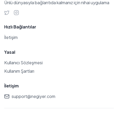
Ünlü dünyasıyla bağlantıda kalmanız için nihai uygulama
ve sahne performansları ile Türk
sanat dünyasında önemli bir figür
olmaya devam etmektedir.
Hızlı Bağlantılar
İletişim
Yasal
Kullanıcı Sözleşmesi
Kullanım Şartları
İletişim
support@negiyer.com