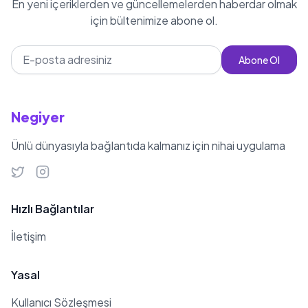
En yeni içeriklerden ve güncellemelerden haberdar olmak
yetenekleriyle dikkat çeken Toprak
için bültenimize abone ol.
Atar, gelecekte daha birçok projede
yer almayı hedeflemektedir.
Abone Ol
Negiyer
Ünlü dünyasıyla bağlantıda kalmanız için nihai uygulama
Hızlı Bağlantılar
İletişim
Yasal
Kullanıcı Sözleşmesi