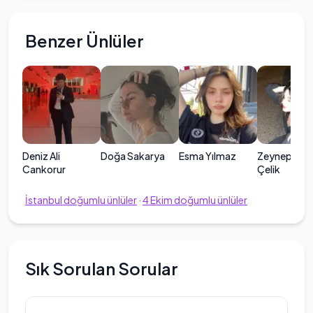
Benzer Ünlüler
Deniz Ali
Doğa Sakarya
Esma Yılmaz
Zeynep Ilgın
Cankorur
Çelik
İstanbul
doğumlu ünlüler
·
4
Ekim
doğumlu ünlüler
Sık Sorulan Sorular