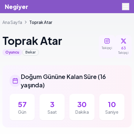
Negiyer
Ana Sayfa
Toprak
Atar
Toprak
Atar
63
Takipçi
Oyuncu
Bekar
Takipçi
Doğum Gününe Kalan Süre
(
16
yaşında
)
57
3
30
9
Gün
Saat
Dakika
Saniye