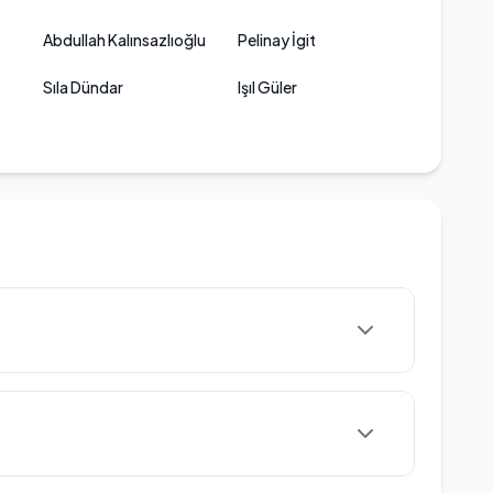
Abdullah Kalınsazlıoğlu
Pelinay İgit
Sıla Dündar
Işıl Güler
medya dünyasının en fazla merak edilen
 Sosyal medya fenomeni ve dijital medya
, özellikle yaptığı içeriklerle dikkat