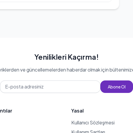
tedir. Tuna Tavus'un rekorları arasında
 ve deadlift 390 kg bulunmaktadır. Bu
eriyle son dönemlerin en çok sevilen
Yenilikleri Kaçırma!
eriklerden ve güncellemelerden haberdar olmak için bültenimiz
Abone Ol
ntılar
Yasal
Kullanıcı Sözleşmesi
Kullanım Şartları