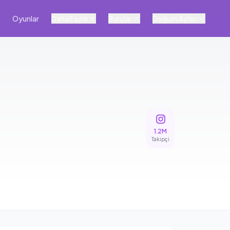
Oyunlar
Daha Fazla
Burçlar
Doğum Ayları
1.2M
Takipçi