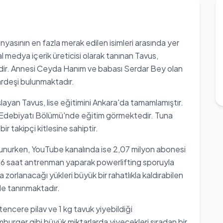
sının en fazla merak edilen isimleri arasında yer
 medya içerik üreticisi olarak tanınan Tavus,
tedir. Annesi Ceyda Hanım ve babası Serdar Bey olan
ardeşi bulunmaktadır.
layan Tavus, lise eğitimini Ankara'da tamamlamıştır.
ve Edebiyatı Bölümü'nde eğitim görmektedir. Tuna
r takipçi kitlesine sahiptir.
ulunurken, YouTube kanalında ise 2,07 milyon abonesi
16 saat antrenman yaparak powerlifting sporuyla
zorlanacağı yükleri büyük bir rahatlıkla kaldırabilen
e tanınmaktadır.
tencere pilav ve 1 kg tavuk yiyebildiği
mburger gibi büyük miktarlarda yiyecekleri sıradan bir