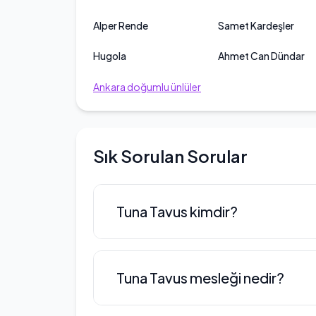
Alper Rende
Samet Kardeşler
Hugola
Ahmet Can Dündar
Ankara
doğumlu ünlüler
Sık Sorulan Sorular
Tuna Tavus kimdir?
Tuna Tavus, son dönemde sosyal 
Tuna Tavus mesleği nedir?
isimleri arasında yer almaktadır.
içerik üreticisi olarak tanınan Tavus