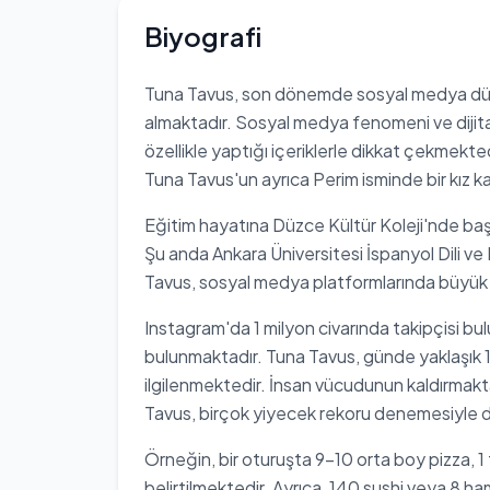
Biyografi
Tuna Tavus, son dönemde sosyal medya dünya
almaktadır. Sosyal medya fenomeni ve dijital
özellikle yaptığı içeriklerle dikkat çekmek
Tuna Tavus'un ayrıca Perim isminde bir kız k
Eğitim hayatına Düzce Kültür Koleji'nde baş
Şu anda Ankara Üniversitesi İspanyol Dili 
Tavus, sosyal medya platformlarında büyük bi
Instagram'da 1 milyon civarında takipçisi b
bulunmaktadır. Tuna Tavus, günde yaklaşık 
ilgilenmektedir. İnsan vücudunun kaldırmakta 
Tavus, birçok yiyecek rekoru denemesiyle d
Örneğin, bir oturuşta 9-10 orta boy pizza, 1 
belirtilmektedir. Ayrıca, 140 sushi veya 8 ha