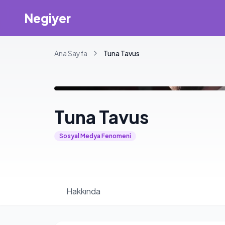
Negiyer
Ana Sayfa
Tuna
Tavus
Tuna
Tavus
Sosyal Medya Fenomeni
Hakkında