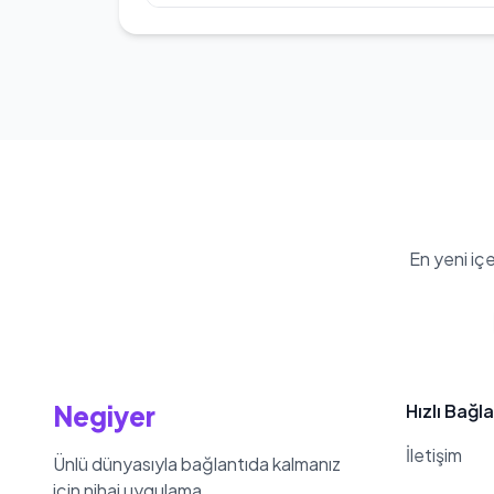
videoları yayınlamaya devam etmek
squat 320 kg, bench press 230 kg
Tuna Tavus'nin kilosu 150 kg
özellikleri ve sosyal medya içerikl
isimlerinden biri haline gelmiştir.
En yeni iç
Negiyer
Hızlı Bağla
İletişim
Ünlü dünyasıyla bağlantıda kalmanız
için nihai uygulama