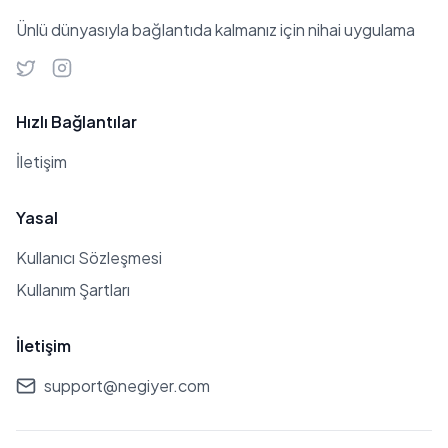
boyu, 53 kg kilosu, sarı saç rengi ve
yeşil göz rengi bulunmaktadır. Burcu
Ünlü dünyasıyla bağlantıda kalmanız için nihai uygulama
ise İkizler'dir ve bu burcun özelliklerini
taşıdığını ifade etmektedir. Yüzünde
estetik bir işlem yoktur, sadece
Hızlı Bağlantılar
dudaklarında dolgu bulunmaktadır.
İletişim
Yasal
Kullanıcı Sözleşmesi
Kullanım Şartları
İletişim
support@negiyer.com