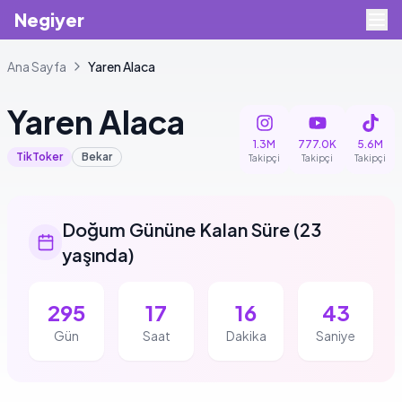
Negiyer
Ana Sayfa
Yaren
Alaca
Yaren
Alaca
1.3M
777.0K
5.6M
TikToker
Bekar
Takipçi
Takipçi
Takipçi
Doğum Gününe Kalan Süre
(
23
yaşında
)
295
17
16
42
Gün
Saat
Dakika
Saniye