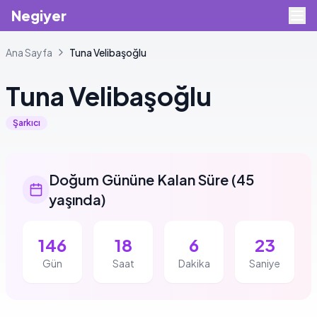
Negiyer
Ana Sayfa
Tuna
Velibaşoğlu
Tuna
Velibaşoğlu
Şarkıcı
Doğum Gününe Kalan Süre
(
45
yaşında
)
146
18
6
23
Gün
Saat
Dakika
Saniye