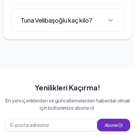
olarak da görev almıştır. Müzik
kariyeri boyunca çeşitli projelerde
Tuna Velibaşoğlu boyu: 179 cm
Tuna Velibaşoğlu kaç kilo?
yer almış ve dinleyicileriyle
buluşmuştur.
Tuna Velibaşoğlu'nin kilosu 79 kg
Yenilikleri Kaçırma!
En yeni içeriklerden ve güncellemelerden haberdar olmak
için bültenimize abone ol.
Abone Ol