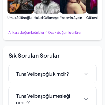
Umut Sülünoğlu
Hulusi Gökmeşe
Yasemin Aydın
Gülten Benli
Ankara
doğumlu ünlüler
·
1
Ocak
doğumlu ünlüler
Sık Sorulan Sorular
Tuna Velibaşoğlu kimdir?
Tuna Velibaşoğlu, 1981 yılında
Tuna Velibaşoğlu mesleği
Ankara'da doğmuş bir müzisyendir.
nedir?