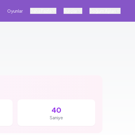
Oyunlar
Daha Fazla
Burçlar
Doğum Ayları
40
Saniye