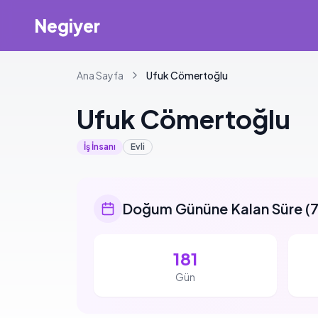
Negiyer
Ana Sayfa
Ufuk
Cömertoğlu
Ufuk
Cömertoğlu
İş İnsanı
Evli
Doğum Gününe Kalan Süre
(
7
181
Gün