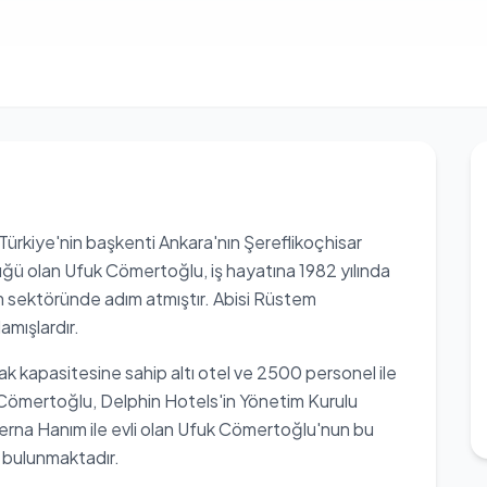
Türkiye'nin başkenti Ankara'nın Şereflikoçhisar
ğü olan Ufuk Cömertoğlu, iş hayatına 1982 yılında
 sektöründe adım atmıştır. Abisi Rüstem
amışlardır.
kapasitesine sahip altı otel ve 2500 personel ile
 Cömertoğlu, Delphin Hotels'in Yönetim Kurulu
Berna Hanım ile evli olan Ufuk Cömertoğlu'nun bu
u bulunmaktadır.