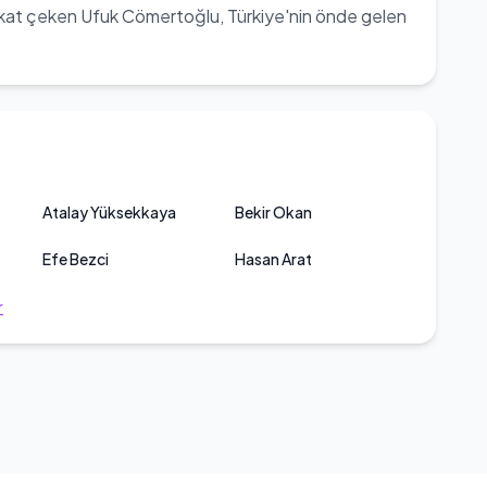
 dikkat çeken Ufuk Cömertoğlu, Türkiye'nin önde gelen
Atalay Yüksekkaya
Bekir Okan
Efe Bezci
Hasan Arat
r