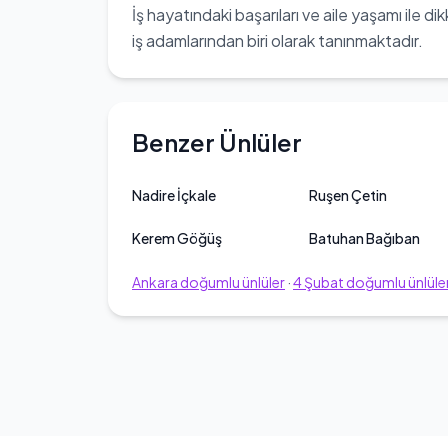
İş hayatındaki başarıları ve aile yaşamı ile
iş adamlarından biri olarak tanınmaktadır.
Benzer Ünlüler
Nadire İçkale
Ruşen Çetin
Kerem Göğüş
Batuhan Bağıban
Ankara
doğumlu ünlüler
·
4
Şubat
doğumlu ünlüle