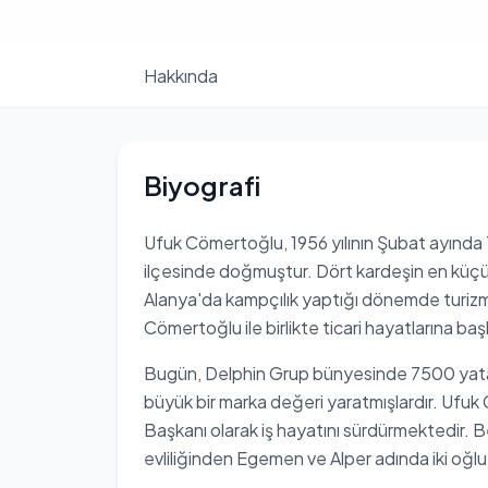
Hakkında
Biyografi
Ufuk Cömertoğlu, 1956 yılının Şubat ayında 
ilçesinde doğmuştur. Dört kardeşin en küçü
Alanya'da kampçılık yaptığı dönemde turizm
Cömertoğlu ile birlikte ticari hayatlarına başl
Bugün, Delphin Grup bünyesinde 7500 yatak 
büyük bir marka değeri yaratmışlardır. Ufuk
Başkanı olarak iş hayatını sürdürmektedir. 
evliliğinden Egemen ve Alper adında iki oğl