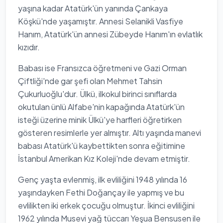
yaşına kadar Atatürk'ün yanında Çankaya
Köşkü'nde yaşamıştır. Annesi Selanikli Vasfiye
Hanım, Atatürk'ün annesi Zübeyde Hanım'ın evlatlık
kızıdır.
Babası ise Fransızca öğretmeni ve Gazi Orman
Çiftliği'nde gar şefi olan Mehmet Tahsin
Çukurluoğlu'dur. Ülkü, ilkokul birinci sınıflarda
okutulan ünlü Alfabe'nin kapağında Atatürk'ün
isteği üzerine minik Ülkü'ye harfleri öğretirken
gösteren resimlerle yer almıştır. Altı yaşında manevi
babası Atatürk'ü kaybettikten sonra eğitimine
İstanbul Amerikan Kız Koleji'nde devam etmiştir.
Genç yaşta evlenmiş, ilk evliliğini 1948 yılında 16
yaşındayken Fethi Doğançay ile yapmış ve bu
evlilikten iki erkek çocuğu olmuştur. İkinci evliliğini
1962 yılında Musevi yağ tüccarı Yeşua Bensusen ile