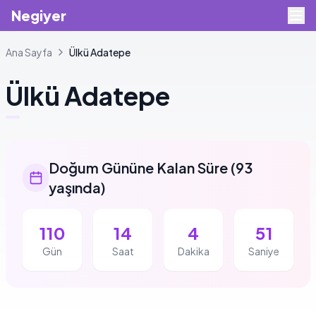
Negiyer
Ana Sayfa
Ülkü
Adatepe
Ülkü
Adatepe
Doğum Gününe Kalan Süre
(
93
yaşında
)
110
14
4
51
Gün
Saat
Dakika
Saniye