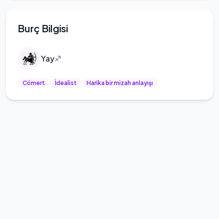
Burç Bilgisi
Yay
♐
Cömert
İdealist
Harika bir mizah anlayışı