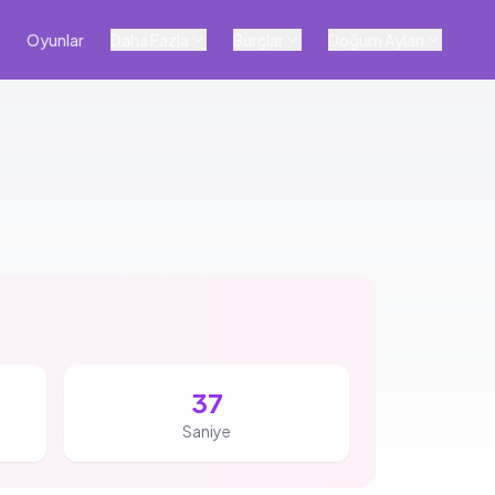
Oyunlar
Daha Fazla
Burçlar
Doğum Ayları
36
Saniye