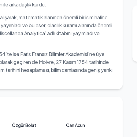
ile arkadaşlık kurdu.
alışarak, matematik alanında önemli bir isim haline
nı yayımladı ve bu eser, olasılık kuramı alanında önemli
Miscellanea Analytica' adlı kitabını yayımladı ve
.
54'te ise Paris Fransız Bilimler Akademisi'ne üye
r olarak geçiren de Moivre, 27 Kasım 1754 tarihinde
m tarihini hesaplaması, bilim camiasında geniş yankı
Özgür Bolat
Can Acun