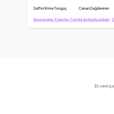
Saffet Emre Tonguç
Canan Dağdeviren
Bourgogne-Franche-Comté
doğumlu ünlüler
·
En yeni iç