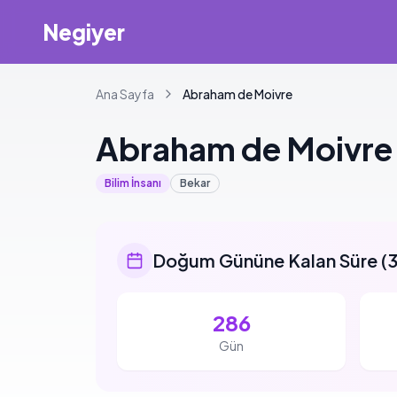
Negiyer
Ana Sayfa
Abraham
de Moivre
Abraham
de Moivre
Bilim İnsanı
Bekar
Doğum Gününe Kalan Süre
(
3
286
Gün