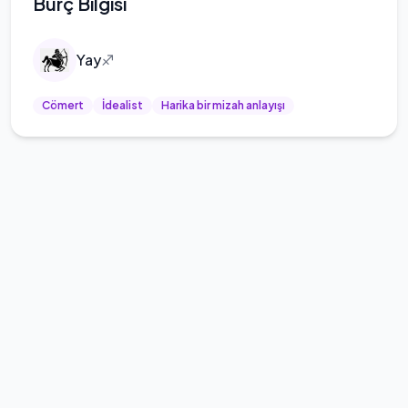
Burç Bilgisi
Yay
♐
Cömert
İdealist
Harika bir mizah anlayışı