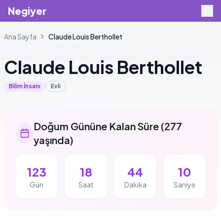
Negiyer
Ana Sayfa
Claude
Louis Berthollet
Claude
Louis Berthollet
Bilim İnsanı
Evli
Doğum Gününe Kalan Süre
(
277
yaşında
)
123
18
44
10
Gün
Saat
Dakika
Saniye