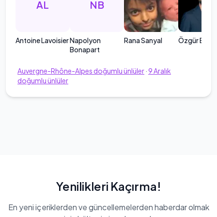
AL
NB
Antoine Lavoisier
Napolyon
Rana Sanyal
Özgür Bolat
Bonapart
Auvergne-Rhône-Alpes
doğumlu ünlüler
·
9
Aralık
doğumlu ünlüler
Yenilikleri Kaçırma!
En yeni içeriklerden ve güncellemelerden haberdar olmak