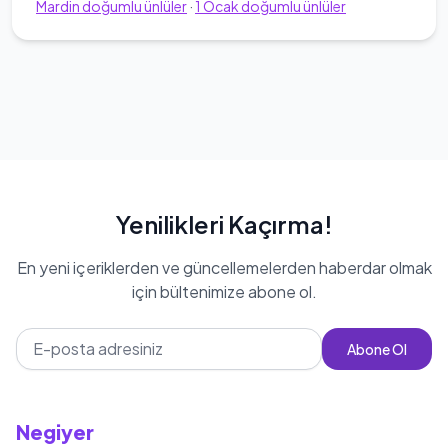
Mardin
doğumlu ünlüler
·
1
Ocak
doğumlu ünlüler
Yenilikleri Kaçırma!
En yeni içeriklerden ve güncellemelerden haberdar olmak
için bültenimize abone ol.
Abone Ol
Negiyer