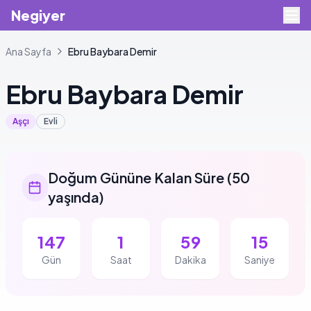
Negiyer
Ana Sayfa
Ebru
Baybara Demir
Ebru
Baybara Demir
Aşçı
Evli
Doğum Gününe Kalan Süre
(
50
yaşında
)
147
1
59
14
Gün
Saat
Dakika
Saniye